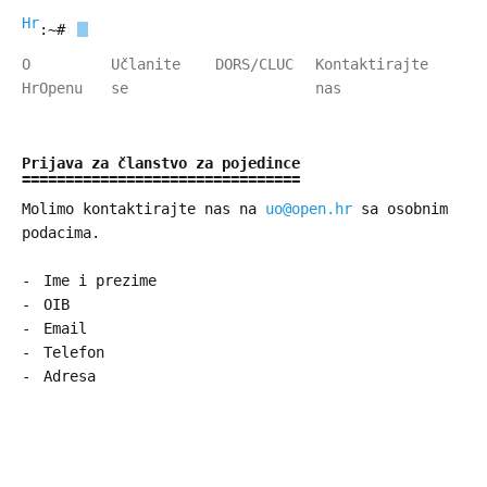
HrOpen
:~#
O
Učlanite
DORS/CLUC
Kontaktirajte
HrOpenu
se
nas
Prijava za članstvo za pojedince
Molimo kontaktirajte nas na
uo@open.hr
sa osobnim
podacima.
Ime i prezime
OIB
Email
Telefon
Adresa