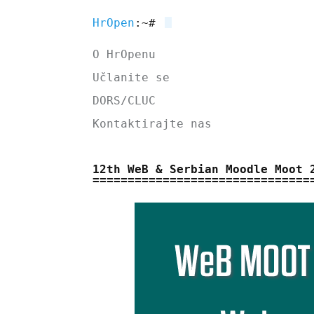
HrOpen
:~#
O HrOpenu
Učlanite se
DORS/CLUC
Kontaktirajte nas
12th WeB & Serbian Moodle Moot 