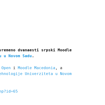
vremeno dvanaesti srpski Moodle
u u Novom Sadu
.
 Open
i
Moodle Macedonia
, a
ehnologije Univerziteta u Novom
hp?id=65