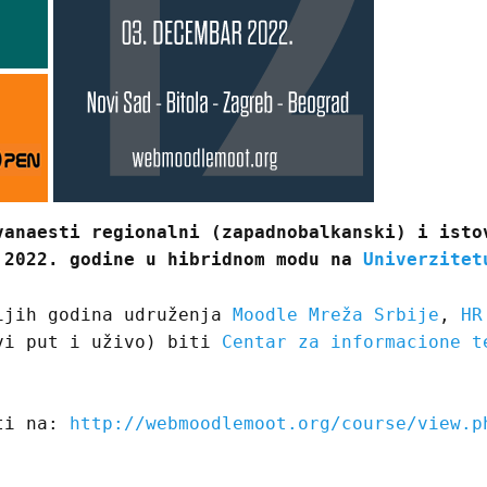
vanaesti regionalni (zapadnobalkanski) i isto
 2022. godine u hibridnom modu na
Univerzitet
ijih godina udruženja
Moodle Mreža Srbije
,
HR
rvi put i uživo) biti
Centar za informacione t
ati na:
http://webmoodlemoot.org/course/view.p