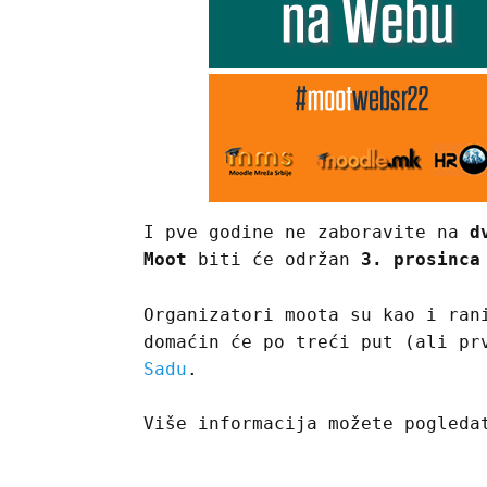
I pve godine ne zaboravite na
d
Moot
biti će održan
3. prosinca
Organizatori moota su kao i ran
domaćin će po treći put (ali p
Sadu
.
Više informacija možete pogled