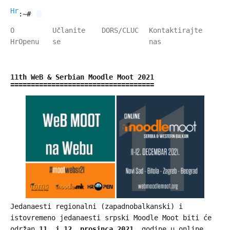
HrOpen
:~#
O
Učlanite
DORS/CLUC
Kontaktirajte
HrOpenu
se
nas
11th WeB & Serbian Moodle Moot 2021
Jedanaesti regionalni (zapadnobalkanski) i
istovremeno jedanaesti srpski Moodle Moot biti će
održan
11. i 12. prosinca 2021
. godine u online