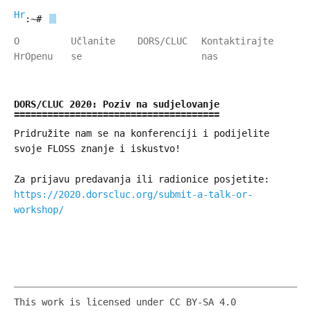
HrOpen
:~#
O
Učlanite
DORS/CLUC
Kontaktirajte
HrOpenu
se
nas
DORS/CLUC 2020: Poziv na sudjelovanje
Pridružite nam se na konferenciji i podijelite
svoje FLOSS znanje i iskustvo!
Za prijavu predavanja ili radionice posjetite:
https://2020.dorscluc.org/submit-a-talk-or-
workshop/
This work is licensed under CC BY-SA 4.0