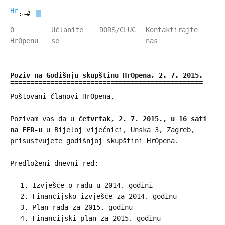
HrOpen
:~#
O
Učlanite
DORS/CLUC
Kontaktirajte
HrOpenu
se
nas
Poziv na Godišnju skupštinu HrOpena, 2. 7. 2015.
Poštovani članovi HrOpena,
Pozivam vas da u
četvrtak, 2. 7. 2015., u 16 sati
na FER-u
u Bijeloj vijećnici, Unska 3, Zagreb,
prisustvujete godišnjoj skupštini HrOpena.
Predloženi dnevni red:
Izvješće o radu u 2014. godini
Financijsko izvješće za 2014. godinu
Plan rada za 2015. godinu
Financijski plan za 2015. godinu