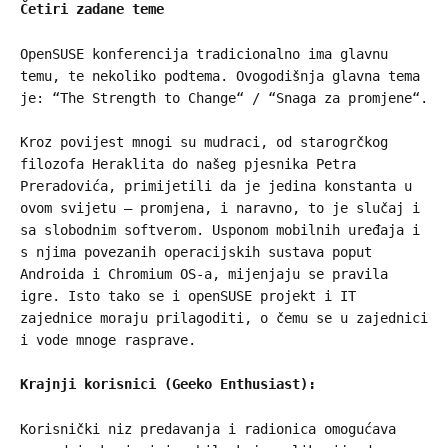
Četiri zadane teme
OpenSUSE konferencija tradicionalno ima glavnu
temu, te nekoliko podtema. Ovogodišnja glavna tema
je: “The Strength to Change“ / “Snaga za promjene“.
Kroz povijest mnogi su mudraci, od starogrčkog
filozofa Heraklita do našeg pjesnika Petra
Preradovića, primijetili da je jedina konstanta u
ovom svijetu – promjena, i naravno, to je slučaj i
sa slobodnim softverom. Usponom mobilnih uređaja i
s njima povezanih operacijskih sustava poput
Androida i Chromium OS-a, mijenjaju se pravila
igre. Isto tako se i openSUSE projekt i IT
zajednice moraju prilagoditi, o čemu se u zajednici
i vode mnoge rasprave.
Krajnji korisnici (Geeko Enthusiast):
Korisnički niz predavanja i radionica omogućava