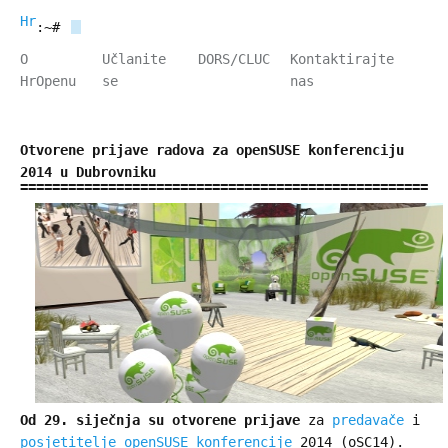
HrOpen
:~#
O
Učlanite
DORS/CLUC
Kontaktirajte
HrOpenu
se
nas
Otvorene prijave radova za openSUSE konferenciju
2014 u Dubrovniku
Od 29. siječnja su otvorene prijave
za
predavače
i
posjetitelje
openSUSE konferencije
2014 (oSC14).