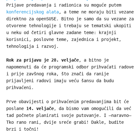
Prijave predavanja i radionica su moguće putem
konferencijskog alata
, a teme ne moraju biti vezane
direktno za openSUSE. Bitno je samo da su vezane za
otvorene tehnologije i trebaju se tematski ukopiti
u neku od četiri glavne zadane teme: krajnji
korisnici, poslovne teme, zajednica i projekt,
tehnologija i razvoj.
Rok za prijavu je 28. veljače
, a bitno je
napomenuti da će programski odbor prihvaćati radove
i prije zavšnog roka, što znači da ranije
prijavljeni radovi imaju veću šansu da budu
prihvaćeni.
Prve obavijesti o prihvaćenim predavanjima bit će
poslane
14. veljače
, da bismo vam omogućili da već
tad počnete planirati svoje putovanje. I –naravno–
Tko rano rani, dvije sreće grabi! Dakle, budite
brzi i točni!