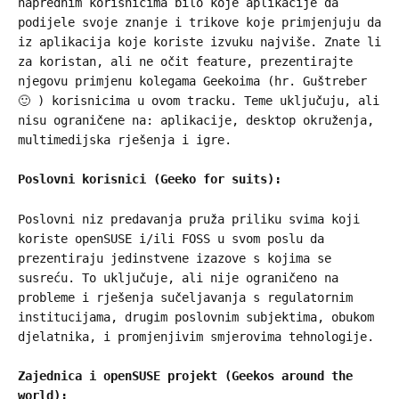
naprednim korisnicima bilo koje aplikacije da
podijele svoje znanje i trikove koje primjenjuju da
iz aplikacija koje koriste izvuku najviše. Znate li
za koristan, ali ne očit feature, prezentirajte
njegovu primjenu kolegama Geekoima (hr. Guštreber
🙂 ) korisnicima u ovom tracku. Teme uključuju, ali
nisu ograničene na: aplikacije, desktop okruženja,
multimedijska rješenja i igre.
Poslovni korisnici (Geeko for suits):
Poslovni niz predavanja pruža priliku svima koji
koriste openSUSE i/ili FOSS u svom poslu da
prezentiraju jedinstvene izazove s kojima se
susreću. To uključuje, ali nije ograničeno na
probleme i rješenja sučeljavanja s regulatornim
institucijama, drugim poslovnim subjektima, obukom
djelatnika, i promjenjivim smjerovima tehnologije.
Zajednica i openSUSE projekt (Geekos around the
world):