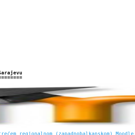
Sarajevu
trećem regionalnom (zapadnobalkanskom) Moodle