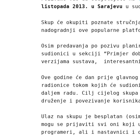
listopada 2013. u Sarajevu
u su
Skup će okupiti poznate stručnj
nadogradnji ove popularne platf
Osim predavanja po pozivu plani
sudionici u sekciji “Primjer do
verzijama sustava, interesantn
Ove godine će dan prije glavnog
radionice tokom kojih će sudion
daljem radu. Cilj cijelog skupa
druženje i povezivanje korisnik
Ulaz na skupu je besplatan (osi
mogu se prijaviti svi oni koji 
programeri, ali i nastavnici i 