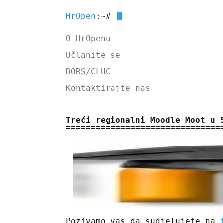
HrOpen
:~#
O HrOpenu
Učlanite se
DORS/CLUC
Kontaktirajte nas
Treći regionalni Moodle Moot u 
Pozivamo vas da sudjelujete na