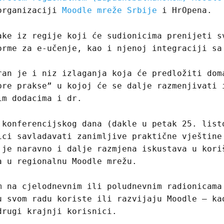
organizaciji
Moodle mreže Srbije
i HrOpena.
ake iz regije koji će sudionicima prenijeti s
orme za e-učenje, kao i njenoj integraciji sa
ran je i niz izlaganja koja će predložiti dom
bre prakse” u kojoj će se dalje razmenjivati 
im dodacima i dr.
 konferencijskog dana (dakle u petak 25. list
ici savladavati zanimljive praktične vještine
 je naravno i dalje razmjena iskustava u kori
a u regionalnu Moodle mrežu.
m na cjelodnevnim ili poludnevnim radionicama
u svom radu koriste ili razvijaju Moodle – ka
drugi krajnji korisnici.