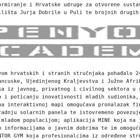
ormiranje i Hrvatske udruge za otvorene susta
ilišta Jurja Dobrile u Puli te brojnih drugih
vom hrvatskih i stranih stručnjaka pohađalo 2
ancuske, Ujedinjenog Kraljevstva i Južne Afri
ka iz javnog, privatnog i civilnog sektora u 
o i poticanju inovativnosti mladih sudionika,
na interaktivnoj mapi omogućava pronalazak fi
radnju solarnih panela te istovremeno povezuj
 mladom populacijom; aplikacija MINE koja na 
m informacijama o javnim dobrima te im omoguć
NTOR GYM koja profesionalcima iz određene str