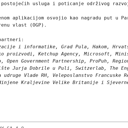
 postojećih usluga i poticanje održivog razvo
enom aplikacijom osvojio kao nagradu put u Pa
renu vlast (OGP).
partneri:
zacije i informatike, Grad Pula, Hakom, Hrvat
ko proizvodi, Ketchup Agency, Microsoft, Mini
o, Open Government Partnership, ProPuh, Regio
ište Jurja Dobrile u Puli, Switzerlab, The En
a udruge Vlade RH, Veleposlanstvo Francuske R
dinjene Kraljevine Velike Britanije i Sjevern