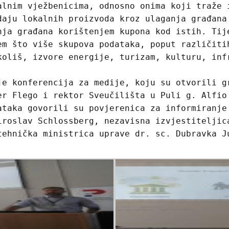
alnim vježbenicima, odnosno onima koji traže 
daju lokalnih proizvoda kroz ulaganja građana
nja građana korištenjem kupona kod istih. Tij
em što više skupova podataka, poput različiti
koliš, izvore energije, turizam, kulturu, inf
je konferencija za medije, koju su otvorili g
er Flego i rektor Sveučilišta u Puli g. Alfio
ataka govorili su povjerenica za informiranje
iroslav Schlossberg, nezavisna izvjestiteljic
tehnička ministrica uprave dr. sc. Dubravka J