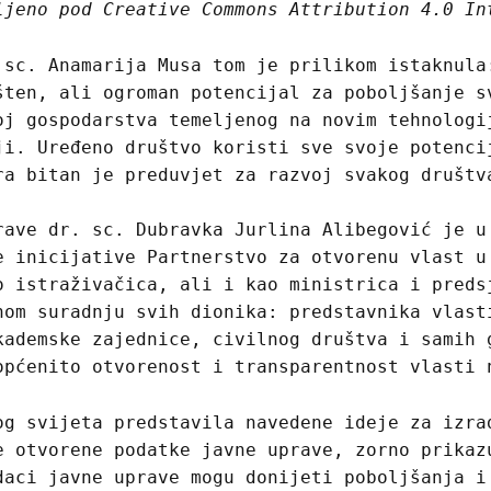
ljeno pod Creative Commons Attribution 4.0 In
 sc. Anamarija Musa tom je prilikom istaknula
šten, ali ogroman potencijal za poboljšanje s
oj gospodarstva temeljenog na novim tehnologi
ji. Uređeno društvo koristi sve svoje potenci
ra bitan je preduvjet za razvoj svakog društv
rave dr. sc. Dubravka Jurlina Alibegović je u
e inicijative Partnerstvo za otvorenu vlast u
o istraživačica, ali i kao ministrica i preds
nom suradnju svih dionika: predstavnika vlast
kademske zajednice, civilnog društva i samih 
općenito otvorenost i transparentnost vlasti 
og svijeta predstavila navedene ideje za izra
e otvorene podatke javne uprave, zorno prikaz
daci javne uprave mogu donijeti poboljšanja i