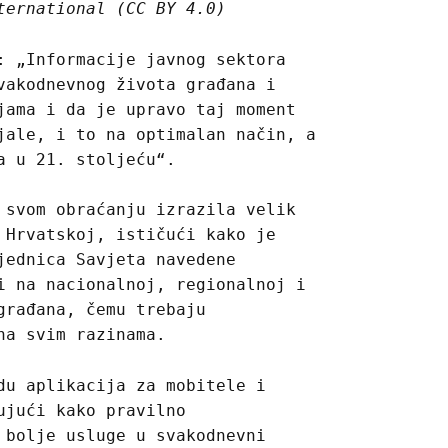
ternational (CC BY 4.0)
: „Informacije javnog sektora
vakodnevnog života građana i
jama i da je upravo taj moment
jale, i to na optimalan način, a
a u 21. stoljeću“.
 svom obraćanju izrazila velik
 Hrvatskoj, ističući kako je
jednica Savjeta navedene
i na nacionalnoj, regionalnoj i
građana, čemu trebaju
na svim razinama.
du aplikacija za mobitele i
ujući kako pravilno
 bolje usluge u svakodnevni