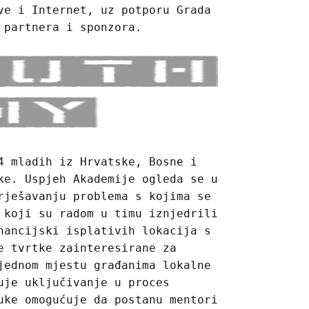
ve i Internet, uz potporu Grada
 partnera i sponzora.
4 mladih iz Hrvatske, Bosne i
ke. Uspjeh Akademije ogleda se u
rješavanju problema s kojima se
 koji su radom u timu iznjedrili
nancijski isplativih lokacija s
e tvrtke zainteresirane za
jednom mjestu građanima lokalne
uje uključivanje u proces
uke omogućuje da postanu mentori