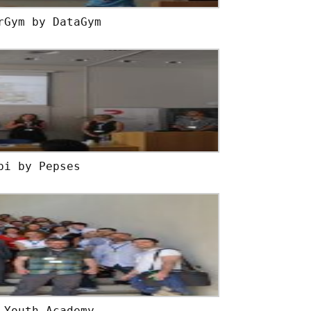
rGym by DataGym
bi by Pepses
 Youth Academy