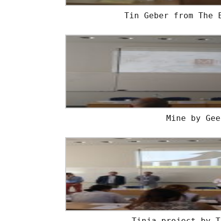
Tin Geber from The 
Mine by Gee
Tinja project by T