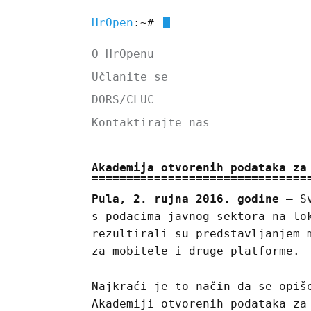
HrOpen
:~#
O HrOpenu
Učlanite se
DORS/CLUC
Kontaktirajte nas
Akademija otvorenih podataka za
Pula, 2. rujna 2016. godine
– Sv
s podacima javnog sektora na lo
rezultirali su predstavljanjem 
za mobitele i druge platforme.
Najkraći je to način da se opiš
Akademiji otvorenih podataka za