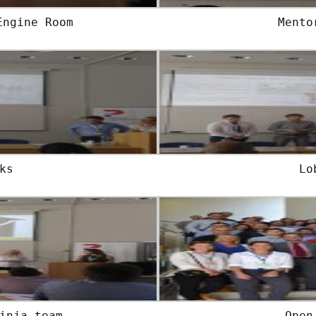
Engine Room
Mento
ks
Lo
inja team
Open