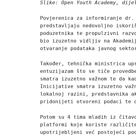
Slike: Open Youth Academy, dije
Povjerenica za informiranje dr.
predstavljaju nedovoljno iskori
poduzetnika te propulzivni razv
bio izuzetno vidljiv na Akademi
otvaranje podataka javnog sekto
Također, tehnička ministrica up
entuzijazam što se tiče provedb
smatra izuzetno važnom te da ka
Inicijative smatra izuzetno važ
lokalnoj razini, predstavnika a
pridonijeti otvoreni podaci te 
Potom su 4 tima mladih iz čitav
platformi koje koriste različit
upotrijebljeni već postojeći po