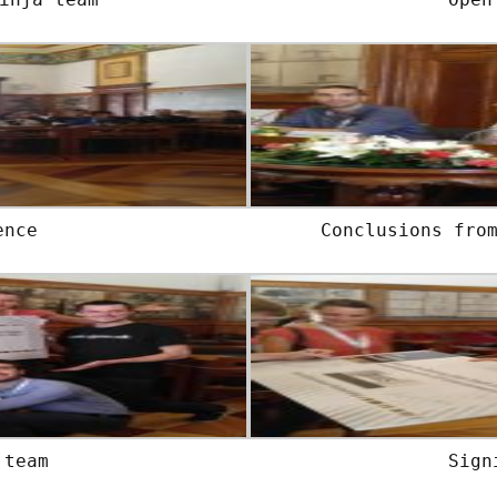
ence
Conclusions fro
 team
Sign