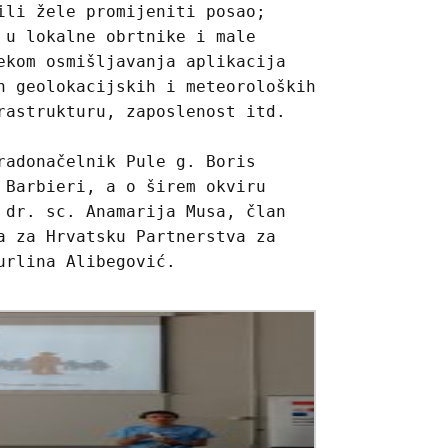
ili žele promijeniti posao;
 u lokalne obrtnike i male
ekom osmišljavanja aplikacija
h geolokacijskih i meteoroloških
rastrukturu, zaposlenost itd.
radonačelnik Pule g. Boris
 Barbieri, a o širem okviru
 dr. sc. Anamarija Musa, član
a za Hrvatsku Partnerstva za
urlina Alibegović.