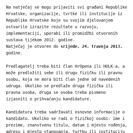
Na natječaj se mogu prijaviti svi građani Republike
Hrvatske, organizacije, tvrtke ili institucije iz
Republike Hrvatske koje su svojim djelovanjem
ostvarile izrazite rezultate u razvoju,
implementaciji, uporabi ili promidžbi otvorenih
sustava tijekom 2012. godine.
Natječaj je otvoren do
srijede, 24. travnja 2013.
godine.
Predlagatelj treba biti član HrOpena ili HULK-a, a
može predložiti sebe ili drugu fizičku ili pravnu
osobu, koja ne mora biti član jedne od navedenih
udruga. Ukoliko se predlaže druga fizička ili
pravna osoba, druga se osoba treba pismeno
izjasniti o prihvaćanju kandidature.
Kandidatura treba sadržavati osnovne informacije o
kandidatu. Ukoliko se radi o fizičkoj osobi: ime i
prezime, znanstvenu titulu, datum i mjesto rođenja,
adresu i mjesto stanovanja, tvrtku ili instituciju