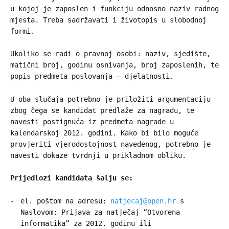
u kojoj je zaposlen i funkciju odnosno naziv radnog
mjesta. Treba sadržavati i životopis u slobodnoj
formi.
Ukoliko se radi o pravnoj osobi: naziv, sjedište,
matični broj, godinu osnivanja, broj zaposlenih, te
popis predmeta poslovanja – djelatnosti.
U oba slučaja potrebno je priložiti argumentaciju
zbog čega se kandidat predlaže za nagradu, te
navesti postignuća iz predmeta nagrade u
kalendarskoj 2012. godini. Kako bi bilo moguće
provjeriti vjerodostojnost navedenog, potrebno je
navesti dokaze tvrdnji u prikladnom obliku.
Prijedlozi kandidata šalju se:
el. poštom na adresu:
natjecaj@open.hr
s
Naslovom: Prijava za natječaj “Otvorena
informatika” za 2012. godinu ili