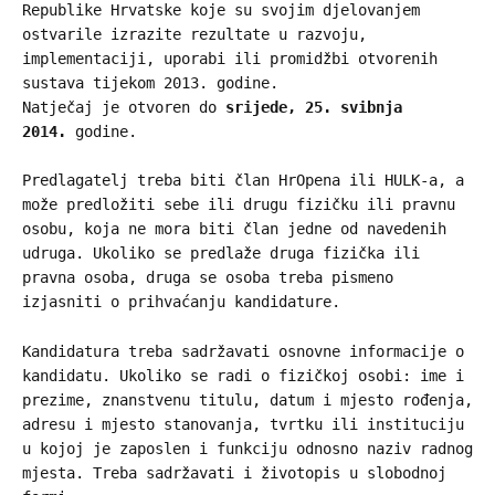
Republike Hrvatske koje su svojim djelovanjem
ostvarile izrazite rezultate u razvoju,
implementaciji, uporabi ili promidžbi otvorenih
sustava tijekom 2013. godine.
Natječaj je otvoren do
srijede, 25. svibnja
2014.
godine.
Predlagatelj treba biti član HrOpena ili HULK-a, a
može predložiti sebe ili drugu fizičku ili pravnu
osobu, koja ne mora biti član jedne od navedenih
udruga. Ukoliko se predlaže druga fizička ili
pravna osoba, druga se osoba treba pismeno
izjasniti o prihvaćanju kandidature.
Kandidatura treba sadržavati osnovne informacije o
kandidatu. Ukoliko se radi o fizičkoj osobi: ime i
prezime, znanstvenu titulu, datum i mjesto rođenja,
adresu i mjesto stanovanja, tvrtku ili instituciju
u kojoj je zaposlen i funkciju odnosno naziv radnog
mjesta. Treba sadržavati i životopis u slobodnoj