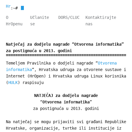
HrOpen
:~#
O
Učlanite
DORS/CLUC
Kontaktirajte
HrOpenu
se
nas
Natječaj za dodjelu nagrade “Otvorena informatika”
za postignuća u 2013. godini
Temeljem Pravilnika o dodjeli nagrade “
Otvorena
informatika
“, Hrvatska udruga za otvorene sustave i
Internet (HrOpen) i Hrvatska udruga Linux korisnika
(
HULK
) raspisuju
NATJEČAJ za dodjelu nagrade
“
Otvorena informatika
”
za postignuća u 2013. godini
Na natječaj se mogu prijaviti svi građani Republike
Hrvatske, organizacije, tvrtke ili institucije iz