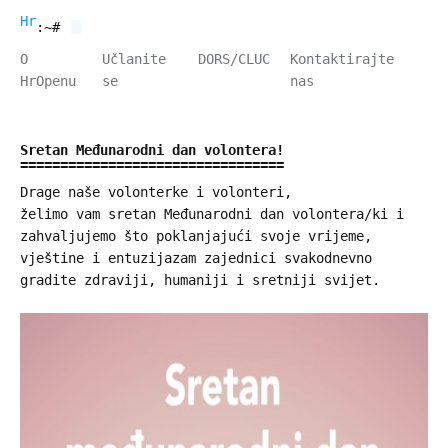
HrOpen
:~#
O
Učlanite
DORS/CLUC
Kontaktirajte
HrOpenu
se
nas
Sretan Međunarodni dan volontera!
Drage naše volonterke i volonteri,
želimo vam sretan Međunarodni dan volontera/ki i
zahvaljujemo što poklanjajući svoje vrijeme,
vještine i entuzijazam zajednici svakodnevno
gradite zdraviji, humaniji i sretniji svijet.