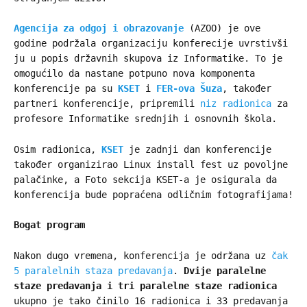
Agencija za odgoj i obrazovanje
(AZOO) je ove
godine podržala organizaciju konferecije uvrstivši
ju u popis državnih skupova iz Informatike. To je
omogućilo da nastane potpuno nova komponenta
konferencije pa su
KSET
i
FER-ova Šuza
, također
partneri konferencije, pripremili
niz radionica
za
profesore Informatike srednjih i osnovnih škola.
Osim radionica,
KSET
je zadnji dan konferencije
također organizirao Linux install fest uz povoljne
palačinke, a Foto sekcija KSET-a je osigurala da
konferencija bude popraćena odličnim fotografijama!
Bogat program
Nakon dugo vremena, konferencija je održana uz
čak
5 paralelnih staza predavanja
.
Dvije paralelne
staze predavanja i tri paralelne staze radionica
ukupno je tako činilo 16 radionica i 33 predavanja