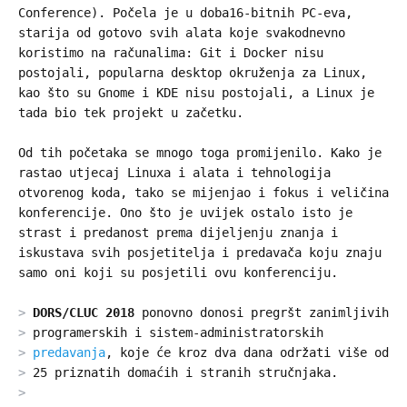
Conference). Počela je u doba16-bitnih PC-eva,
starija od gotovo svih alata koje svakodnevno
koristimo na računalima: Git i Docker nisu
postojali, popularna desktop okruženja za Linux,
kao što su Gnome i KDE nisu postojali, a Linux je
tada bio tek projekt u začetku.
Od tih početaka se mnogo toga promijenilo. Kako je
rastao utjecaj Linuxa i alata i tehnologija
otvorenog koda, tako se mijenjao i fokus i veličina
konferencije. Ono što je uvijek ostalo isto je
strast i predanost prema dijeljenju znanja i
iskustava svih posjetitelja i predavača koju znaju
samo oni koji su posjetili ovu konferenciju.
DORS/CLUC 2018
ponovno donosi pregršt zanimljivih
programerskih i sistem-administratorskih
predavanja
, koje će kroz dva dana održati više od
25 priznatih domaćih i stranih stručnjaka.