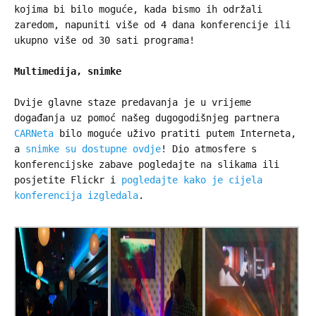
kojima bi bilo moguće, kada bismo ih održali
zaredom, napuniti više od 4 dana konferencije ili
ukupno više od 30 sati programa!
Multimedija, snimke
Dvije glavne staze predavanja je u vrijeme
događanja uz pomoć našeg dugogodišnjeg partnera
CARNeta
bilo moguće uživo pratiti putem Interneta,
a
snimke su dostupne ovdje
! Dio atmosfere s
konferencijske zabave pogledajte na slikama ili
posjetite Flickr i
pogledajte kako je cijela
konferencija izgledala
.