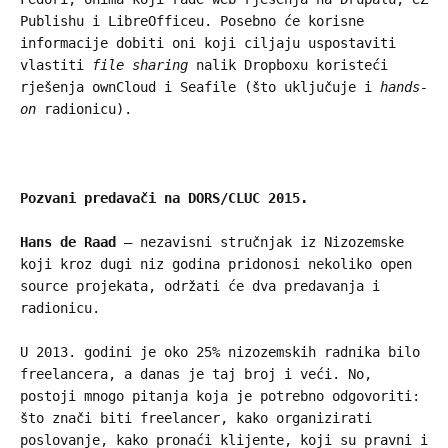
Publishu i LibreOfficeu. Posebno će korisne
informacije dobiti oni koji ciljaju uspostaviti
vlastiti
file sharing
nalik Dropboxu koristeći
rješenja ownCloud i Seafile (što uključuje i
hands-
on
radionicu).
Pozvani predavači na DORS/CLUC 2015.
Hans de Raad
– nezavisni stručnjak iz Nizozemske
koji kroz dugi niz godina pridonosi nekoliko open
source projekata, održati će dva predavanja i
radionicu.
U 2013. godini je oko 25% nizozemskih radnika bilo
freelancera, a danas je taj broj i veći. No,
postoji mnogo pitanja koja je potrebno odgovoriti:
što znači biti freelancer, kako organizirati
poslovanje, kako pronaći klijente, koji su pravni i