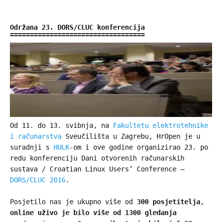
Održana 23. DORS/CLUC konferencija
Od 11. do 13. svibnja, na
Fakultetu elektrotehnike
i računarstva
Sveučilišta u Zagrebu, HrOpen je u
suradnji s
HULK
-om i ove godine organizirao 23. po
redu konferenciju Dani otvorenih računarskih
sustava / Croatian Linux Users’ Conference –
DORS/CLUC 2016
.
Posjetilo nas je ukupno više od
300 posjetitelja
,
online uživo je bilo više od 1300 gledanja