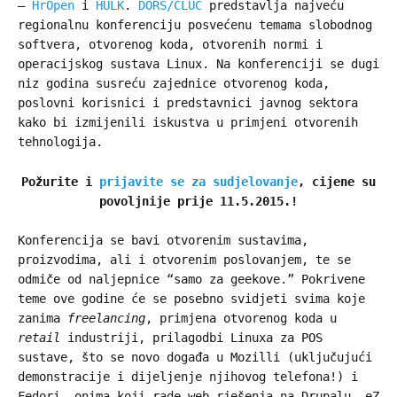
–
HrOpen
i
HULK
.
DORS/CLUC
predstavlja najveću
regionalnu konferenciju posvećenu temama slobodnog
softvera, otvorenog koda, otvorenih normi i
operacijskog sustava Linux. Na konferenciji se dugi
niz godina susreću zajednice otvorenog koda,
poslovni korisnici i predstavnici javnog sektora
kako bi izmijenili iskustva u primjeni otvorenih
tehnologija.
Požurite i
prijavite se za sudjelovanje
, cijene su
povoljnije prije 11.5.2015.!
Konferencija se bavi otvorenim sustavima,
proizvodima, ali i otvorenim poslovanjem, te se
odmiče od naljepnice “samo za geekove.” Pokrivene
teme ove godine će se posebno svidjeti svima koje
zanima
freelancing
, primjena otvorenog koda u
retail
industriji, prilagodbi Linuxa za POS
sustave, što se novo događa u Mozilli (uključujući
demonstracije i dijeljenje njihovog telefona!) i
Fedori, onima koji rade web rješenja na Drupalu, eZ