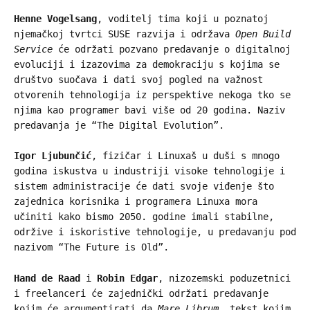
Henne Vogelsang
, voditelj tima koji u poznatoj
njemačkoj tvrtci SUSE razvija i održava
Open Build
Service
će održati pozvano predavanje o digitalnoj
evoluciji i izazovima za demokraciju s kojima se
društvo suočava i dati svoj pogled na važnost
otvorenih tehnologija iz perspektive nekoga tko se
njima kao programer bavi više od 20 godina. Naziv
predavanja je “The Digital Evolution”.
Igor Ljubunčić
, fizičar i Linuxaš u duši s mnogo
godina iskustva u industriji visoke tehnologije i
sistem administracije će dati svoje viđenje što
zajednica korisnika i programera Linuxa mora
učiniti kako bismo 2050. godine imali stabilne,
održive i iskoristive tehnologije, u predavanju pod
nazivom “The Future is Old”.
Hand de Raad
i
Robin Edgar
, nizozemski poduzetnici
i freelanceri će zajednički održati predavanje
kojim će argumentirati da
Mare Librum
, tekst kojim