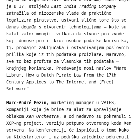
je u 17. stoljeću
East India Trading Company
zatražila od nizozemske vlade da praktično
legalizira piratstvo, ustvari slično tome što se
danas događa s otvorenim tehnologijama – koje su
katalizator mnogim tvrtkama da stvore proizvode
koji donose profit kroz osobne podatke korisnika,
tj. prodajom zaključaka i ostvarivanjem poslovnih
prilika koje iz tih podataka proizlaze. Naravno,
sve to bez profita za vlasnika tih podataka –
krajnjeg korisnika. Predavanje nosi naslov “Mare
Librum, How a Dutch Pirate Law From the 17th
Century Applioes to The Internet and (Free)
Software”.
Marc-André Pezin
, marketing manager u VATES,
kompaniji koja je brine za alat za upravljanje
oblakom
Xen Orchestra
, a od nedavno su pokrenuli i
XCP-ng project, verziju potpuno otvorenog koda Xen
servera. Na konferenciji će ispričati o tome kako
su Kickstarterom i uz podršku zajednice pokrenuli