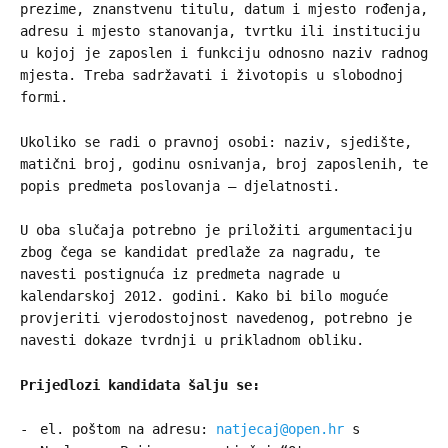
prezime, znanstvenu titulu, datum i mjesto rođenja,
adresu i mjesto stanovanja, tvrtku ili instituciju
u kojoj je zaposlen i funkciju odnosno naziv radnog
mjesta. Treba sadržavati i životopis u slobodnoj
formi.
Ukoliko se radi o pravnoj osobi: naziv, sjedište,
matični broj, godinu osnivanja, broj zaposlenih, te
popis predmeta poslovanja – djelatnosti.
U oba slučaja potrebno je priložiti argumentaciju
zbog čega se kandidat predlaže za nagradu, te
navesti postignuća iz predmeta nagrade u
kalendarskoj 2012. godini. Kako bi bilo moguće
provjeriti vjerodostojnost navedenog, potrebno je
navesti dokaze tvrdnji u prikladnom obliku.
Prijedlozi kandidata šalju se:
el. poštom na adresu:
natjecaj@open.hr
s