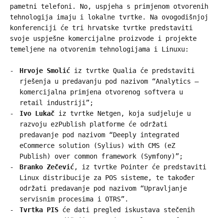
pametni telefoni. No, uspjeha s primjenom otvorenih
tehnologija imaju i lokalne tvrtke. Na ovogodišnjoj
konferenciji će tri hrvatske tvrtke predstaviti
svoje uspješne komercijalne proizvode i projekte
temeljene na otvorenim tehnologijama i Linuxu:
Hrvoje Smolić
iz tvrtke Qualia će predstaviti
rješenja u predavanju pod nazivom “Analytics –
komercijalna primjena otvorenog softvera u
retail industriji”;
Ivo Lukač
iz tvrtke Netgen, koja sudjeluje u
razvoju ezPublish platforme će održati
predavanje pod nazivom “Deeply integrated
eCommerce solution (Sylius) with CMS (eZ
Publish) over common framework (Symfony)”;
Branko Zečević
, iz tvrtke Pointer će predstaviti
Linux distribucije za POS sisteme, te također
održati predavanje pod nazivom “Upravljanje
servisnim procesima i OTRS”.
Tvrtka PIS
će dati pregled iskustava stečenih