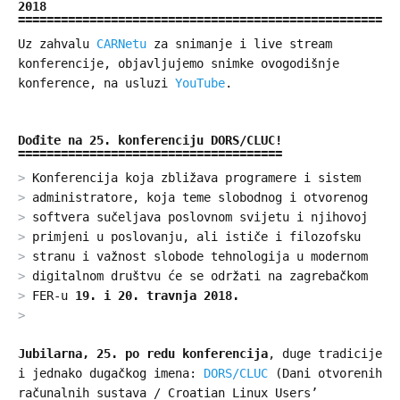
2018
Uz zahvalu
CARNetu
za snimanje i live stream
konferencije, objavljujemo snimke ovogodišnje
konference, na usluzi
YouTube
.
Dođite na 25. konferenciju DORS/CLUC!
Konferencija koja zbližava programere i sistem
administratore, koja teme slobodnog i otvorenog
softvera sučeljava poslovnom svijetu i njihovoj
primjeni u poslovanju, ali ističe i filozofsku
stranu i važnost slobode tehnologija u modernom
digitalnom društvu će se održati na zagrebačkom
FER-u
19. i 20. travnja 2018.
Jubilarna, 25. po redu konferencija
, duge tradicije
i jednako dugačkog imena:
DORS/CLUC
(Dani otvorenih
računalnih sustava / Croatian Linux Users’