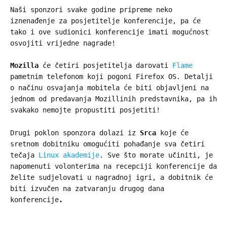
Naši sponzori svake godine pripreme neko
iznenađenje za posjetitelje konferencije, pa će
tako i ove sudionici konferencije imati mogućnost
osvojiti vrijedne nagrade!
Mozilla
će četiri posjetitelja darovati
Flame
pametnim telefonom koji pogoni Firefox OS. Detalji
o načinu osvajanja mobitela će biti objavljeni na
jednom od predavanja Mozillinih predstavnika, pa ih
svakako nemojte propustiti posjetiti!
Drugi poklon sponzora dolazi iz
Srca
koje će
sretnom dobitniku omogućiti pohađanje sva četiri
tečaja
Linux akademije
. Sve što morate učiniti, je
napomenuti volonterima na recepciji konferencije da
želite sudjelovati u nagradnoj igri, a dobitnik će
biti izvučen na zatvaranju drugog dana
konferencije
.