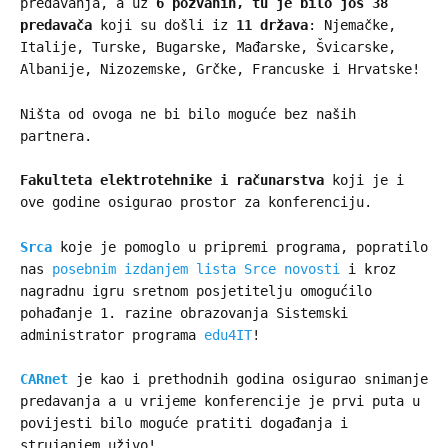
predavanja, a uz
6 pozvanih, tu je bilo još 38
predavača
koji su došli iz
11 država
: Njemačke,
Italije, Turske, Bugarske, Mađarske, Švicarske,
Albanije, Nizozemske, Grčke, Francuske i Hrvatske!
Ništa od ovoga ne bi bilo moguće bez naših
partnera.
Fakulteta elektrotehnike i računarstva
koji je i
ove godine osigurao prostor za konferenciju.
Srca
koje je pomoglo u pripremi programa, popratilo
nas
posebnim izdanjem lista Srce novosti
i kroz
nagradnu igru sretnom posjetitelju omogućilo
pohađanje 1. razine obrazovanja Sistemski
administrator programa
edu4IT
!
CARnet
je kao i prethodnih godina osigurao snimanje
predavanja a u vrijeme konferencije je prvi puta u
povijesti bilo moguće pratiti događanja i
strujanjem uživo!