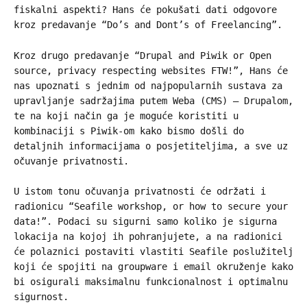
fiskalni aspekti? Hans će pokušati dati odgovore
kroz predavanje “Do’s and Dont’s of Freelancing”.
Kroz drugo predavanje “Drupal and Piwik or Open
source, privacy respecting websites FTW!”, Hans će
nas upoznati s jednim od najpopularnih sustava za
upravljanje sadržajima putem Weba (CMS) – Drupalom,
te na koji način ga je moguće koristiti u
kombinaciji s Piwik-om kako bismo došli do
detaljnih informacijama o posjetiteljima, a sve uz
očuvanje privatnosti.
U istom tonu očuvanja privatnosti će održati i
radionicu “Seafile workshop, or how to secure your
data!”. Podaci su sigurni samo koliko je sigurna
lokacija na kojoj ih pohranjujete, a na radionici
će polaznici postaviti vlastiti Seafile poslužitelj
koji će spojiti na groupware i email okruženje kako
bi osigurali maksimalnu funkcionalnost i optimalnu
sigurnost.