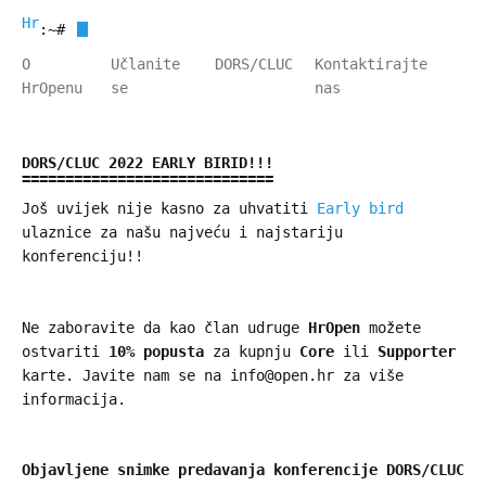
HrOpen
:~#
O
Učlanite
DORS/CLUC
Kontaktirajte
HrOpenu
se
nas
DORS/CLUC 2022 EARLY BIRID!!!
Još uvijek nije kasno za uhvatiti
Early bird
ulaznice za našu najveću i najstariju
konferenciju!!
Ne zaboravite da kao član udruge
HrOpen
možete
ostvariti
10% popusta
za kupnju
Core
ili
Supporter
karte. Javite nam se na info@open.hr za više
informacija.
Objavljene snimke predavanja konferencije DORS/CLUC