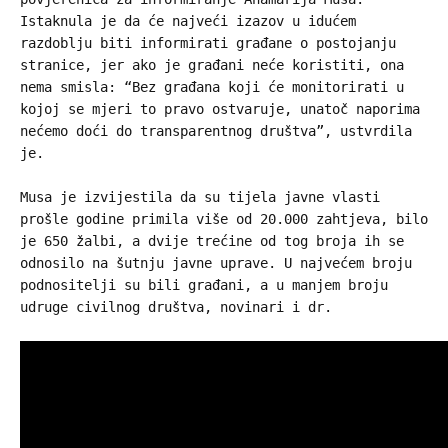
Istaknula je da će najveći izazov u idućem
razdoblju biti informirati građane o postojanju
stranice, jer ako je građani neće koristiti, ona
nema smisla: “Bez građana koji će monitorirati u
kojoj se mjeri to pravo ostvaruje, unatoč naporima
nećemo doći do transparentnog društva”, ustvrdila
je.
Musa je izvijestila da su tijela javne vlasti
prošle godine primila više od 20.000 zahtjeva, bilo
je 650 žalbi, a dvije trećine od tog broja ih se
odnosilo na šutnju javne uprave. U najvećem broju
podnositelji su bili građani, a u manjem broju
udruge civilnog društva, novinari i dr.