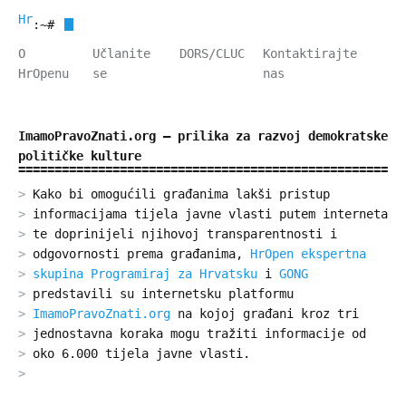
HrOpen
:~#
O
Učlanite
DORS/CLUC
Kontaktirajte
HrOpenu
se
nas
ImamoPravoZnati.org – prilika za razvoj demokratske
političke kulture
Kako bi omogućili građanima lakši pristup
informacijama tijela javne vlasti putem interneta
te doprinijeli njihovoj transparentnosti i
odgovornosti prema građanima,
HrOpen ekspertna
skupina Programiraj za Hrvatsku
i
GONG
predstavili su internetsku platformu
ImamoPravoZnati.org
na kojoj građani kroz tri
jednostavna koraka mogu tražiti informacije od
oko 6.000 tijela javne vlasti.