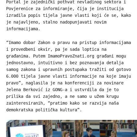
Portal je zajednički pothvat nevladinog sektora i
Povjerenice za informiranje, čija je institucija
izradila popis tijela javne vlasti koji će se, kako
je najavljeno, stalno nadopunjavati novim
informacijama.
“Imamo dobar Zakon o pravu na pristup informacijama
i provedbeni okvir, pa je sada loptica na
građanima. Putem ImamoPravoZnati.org građani mogu
jednostavno, intuitivno i bez poznavanja detalja
samog zakona i upravnih postupaka tražiti od gotovo
6.000 tijela javne vlasti informacije na koje imaju
pravo”, naglasila je na konferenciji za novinare
Jelena Berković iz GONG-a i ustvrdila da je to
prilika da svi zajedno, a ne samo u užem krugu
zainteresiranih, “pratimo kako se razvija naša
demokratska politička kultura”.