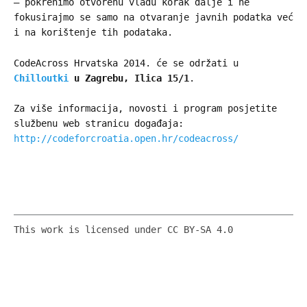
– pokrenimo otvorenu vladu korak dalje i ne
fokusirajmo se samo na otvaranje javnih podatka već
i na korištenje tih podataka.
CodeAcross Hrvatska 2014. će se održati u
Chilloutki
u Zagrebu, Ilica 15/1
.
Za više informacija, novosti i program posjetite
službenu web stranicu događaja:
http://codeforcroatia.open.hr/codeacross/
This work is licensed under CC BY-SA 4.0