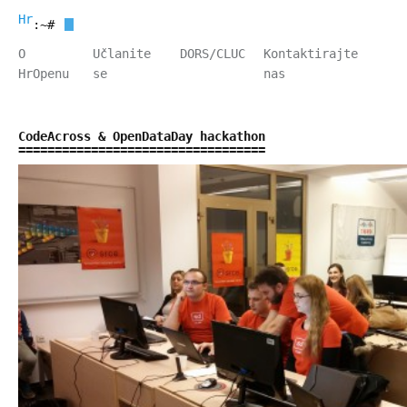
HrOpen
:~#
O
Učlanite
DORS/CLUC
Kontaktirajte
HrOpenu
se
nas
CodeAcross & OpenDataDay hackathon