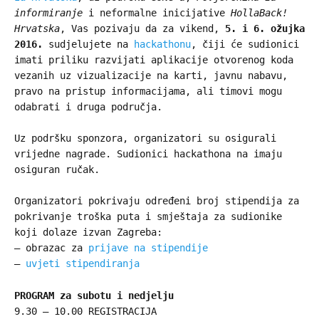
informiranje
i neformalne inicijative
HollaBack!
Hrvatska
, Vas pozivaju da za vikend,
5. i 6. ožujka
2016.
sudjelujete na
hackathonu
, čiji će sudionici
imati priliku razvijati aplikacije otvorenog koda
vezanih uz vizualizacije na karti, javnu nabavu,
pravo na pristup informacijama, ali timovi mogu
odabrati i druga područja.
Uz podršku sponzora, organizatori su osigurali
vrijedne nagrade. Sudionici hackathona na imaju
osiguran ručak.
Organizatori pokrivaju određeni broj stipendija za
pokrivanje troška puta i smještaja za sudionike
koji dolaze izvan Zagreba:
– obrazac za
prijave na stipendije
–
uvjeti stipendiranja
PROGRAM za subotu i nedjelju
9.30 – 10.00 REGISTRACIJA