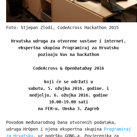
Foto: Stjepan Zlodi, CodeAcross Hackathon 2015
Hrvatska udruga za otvorene sustave i internet,
ekspertna skupina Programiraj za Hrvatsku
pozivaju Vas na hackathon
CodeAcross & OpenDataDay 2016
koji će se održati u
subotu, 5. ožujka 2016. godine. i
nedjelju, 6. ožujka 2016. godine
10.00-19.00 sati
na FER-u, Unska 3, Zagreb
Povodom međunarodnog Dana otvorenih podataka,
udruga HrOpen i njena ekspertna skupina
Programiraj
za Hrvatsku
, uz podršku
GONG-a
,
Povjerenika za