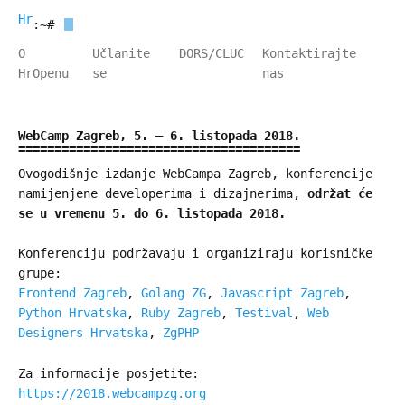
HrOpen
:~#
O
Učlanite
DORS/CLUC
Kontaktirajte
HrOpenu
se
nas
WebCamp Zagreb, 5. – 6. listopada 2018.
Ovogodišnje izdanje WebCampa Zagreb, konferencije
namijenjene developerima i dizajnerima,
održat će
se u vremenu 5. do 6. listopada 2018.
Konferenciju podržavaju i organiziraju korisničke
grupe:
Frontend Zagreb
,
Golang ZG
,
Javascript Zagreb
,
Python Hrvatska
,
Ruby Zagreb
,
Testival
,
Web
Designers Hrvatska
,
ZgPHP
Za informacije posjetite:
https://2018.webcampzg.org