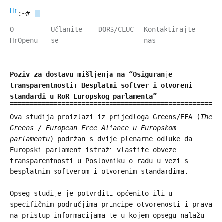
HrOpen
:~#
O
Učlanite
DORS/CLUC
Kontaktirajte
HrOpenu
se
nas
Poziv za dostavu mišljenja na “Osiguranje
transparentnosti: Besplatni softver i otvoreni
standardi u RoR Europskog parlamenta”
Ova studija proizlazi iz prijedloga Greens/EFA (
The
Greens / European Free Aliance u Europskom
parlamentu
) podržan s dvije plenarne odluke da
Europski parlament istraži vlastite obveze
transparentnosti u Poslovniku o radu u vezi s
besplatnim softverom i otvorenim standardima.
Opseg studije je potvrditi općenito ili u
specifičnim područjima principe otvorenosti i prava
na pristup informacijama te u kojem opsegu nalažu