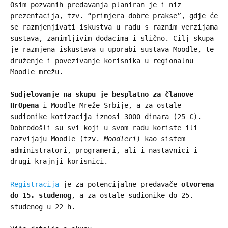
Osim pozvanih predavanja planiran je i niz
prezentacija, tzv. “primjera dobre prakse”, gdje će
se razmjenjivati iskustva u radu s raznim verzijama
sustava, zanimljivim dodacima i slično. Cilj skupa
je razmjena iskustava u uporabi sustava Moodle, te
druženje i povezivanje korisnika u regionalnu
Moodle mrežu.
Sudjelovanje na skupu je besplatno za članove
HrOpena
i Moodle Mreže Srbije, a za ostale
sudionike kotizacija iznosi 3000 dinara (25 €).
Dobrodošli su svi koji u svom radu koriste ili
razvijaju Moodle (tzv.
Moodleri
) kao sistem
administratori, programeri, ali i nastavnici i
drugi krajnji korisnici.
Registracija
je za potencijalne predavače
otvorena
do 15. studenog
, a za ostale sudionike do 25.
studenog u 22 h.