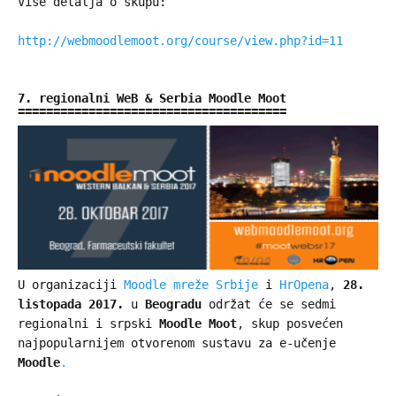
Više detalja o skupu:
http://webmoodlemoot.org/course/view.php?id=11
7. regionalni WeB & Serbia Moodle Moot
U organizaciji
Moodle mreže Srbije
i
HrOpena
,
28.
listopada 2017.
u
Beogradu
održat će se sedmi
regionalni i srpski
Moodle Moot
, skup posvećen
najpopularnijem otvorenom sustavu za e-učenje
Moodle
.