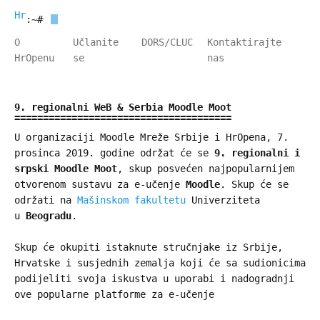
HrOpen
:~#
O
Učlanite
DORS/CLUC
Kontaktirajte
HrOpenu
se
nas
9. regionalni WeB & Serbia Moodle Moot
U organizaciji Moodle Mreže Srbije i HrOpena, 7.
prosinca 2019. godine održat će se
9. regionalni i
srpski Moodle Moot
, skup posvećen najpopularnijem
otvorenom sustavu za e-učenje
Moodle
. Skup će se
održati na
Mašinskom fakultetu
Univerziteta
u
Beogradu
.
Skup će okupiti istaknute stručnjake iz Srbije,
Hrvatske i susjednih zemalja koji će sa sudionicima
podijeliti svoja iskustva u uporabi i nadogradnji
ove popularne platforme za e-učenje