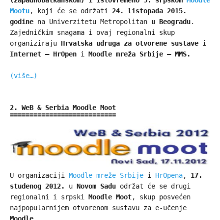
(zapadnobalkanskom) i
istovremeno 5. srpskom
Moodle
Mootu
, koji će se održati
24. listopada 2015.
godine
na Univerzitetu Metropolitan
u Beogradu
.
Zajedničkim snagama i ovaj regionalni skup
organiziraju
Hrvatska udruga za otvorene sustave i
Internet –
HrOpen
i
Moodle mreža Srbije – MMS.
(više…)
2. WeB & Serbia Moodle Moot
U organizaciji
Moodle mreže Srbije
i
HrOpena
,
17.
studenog 2012.
u
Novom Sadu
održat će se drugi
regionalni i srpski
Moodle Moot
, skup posvećen
najpopularnijem otvorenom sustavu za e-učenje
Moodle
.