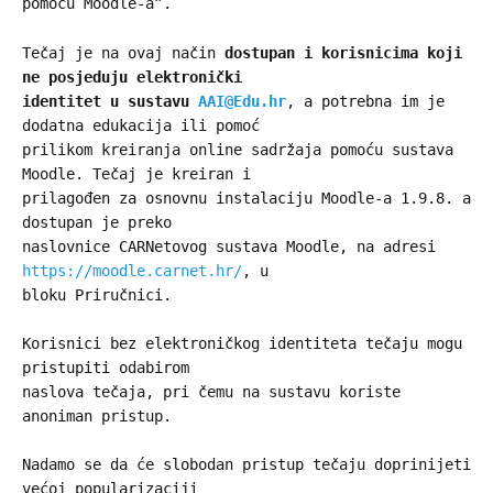
pomoću Moodle-a”.
Tečaj je na ovaj način
dostupan i korisnicima koji
ne posjeduju elektronički
identitet u sustavu
AAI@Edu.hr
, a potrebna im je
dodatna edukacija ili pomoć
prilikom kreiranja online sadržaja pomoću sustava
Moodle. Tečaj je kreiran i
prilagođen za osnovnu instalaciju Moodle-a 1.9.8. a
dostupan je preko
naslovnice CARNetovog sustava Moodle, na adresi
https://moodle.carnet.hr/
, u
bloku Priručnici.
Korisnici bez elektroničkog identiteta tečaju mogu
pristupiti odabirom
naslova tečaja, pri čemu na sustavu koriste
anoniman pristup.
Nadamo se da će slobodan pristup tečaju doprinijeti
većoj popularizaciji