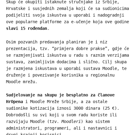
Skup će okupiti istaknute stručnjake iz Srbije,
Hrvatske i susjednih zemalja koji će sa sudionicima
podijeliti svoja iskustva u uporabi i nadogradnji
ove popularne platforme za e-učenje koja ove godine
slavi 15 rođendan
.
Osim pozvanih predavanja planiran je i niz
prezentacija, tzv. “primjera dobre prakse”, gdje će
se razmjenjivati iskustva u radu s raznim verzijama
sustava, zanimljivim dodacima i slično. Cilj skupa
je razmjena iskustava u uporabi sustava Moodle, te
druženje i povezivanje korisnika u regionalnu
Moodle mrežu.
Sudjelovanje na skupu je besplatno za članove
HrOpena
i Moodle Mreže Srbije, a za ostale
sudionike kotizacija iznosi 3000 dinara (25 €).
Dobrodošli su svi koji u svom radu koriste ili
razvijaju Moodle (tzv.
Moodleri
) kao sistem
administratori, programeri, ali i nastavnici i
drugi krajnji korisnici.