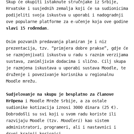
Skup će okupiti istaknute stručnjake iz Srbije,
Hrvatske i susjednih zemalja koji će sa sudionicima
podijeliti svoja iskustva u uporabi i nadogradnji
ove popularne platforme za e-učenje koja ove godine
slavi 15 rođendan
.
Osim pozvanih predavanja planiran je i niz
prezentacija, tzv. “primjera dobre prakse”, gdje će
se razmjenjivati iskustva u radu s raznim verzijama
sustava, zanimljivim dodacima i slično. Cilj skupa
je razmjena iskustava u uporabi sustava Moodle, te
druženje i povezivanje korisnika u regionalnu
Moodle mrežu.
Sudjelovanje na skupu je besplatno za članove
HrOpena
i Moodle Mreže Srbije, a za ostale
sudionike kotizacija iznosi 3000 dinara (25 €).
Dobrodošli su svi koji u svom radu koriste ili
razvijaju Moodle (tzv.
Moodleri
) kao sistem
administratori, programeri, ali i nastavnici i
drugi krajnji korisnici.