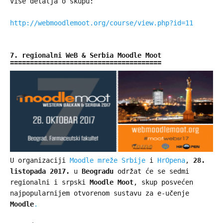
Više detalja o skupu:
http://webmoodlemoot.org/course/view.php?id=11
7. regionalni WeB & Serbia Moodle Moot
U organizaciji
Moodle mreže Srbije
i
HrOpena
,
28.
listopada 2017.
u
Beogradu
održat će se sedmi
regionalni i srpski
Moodle Moot
, skup posvećen
najpopularnijem otvorenom sustavu za e-učenje
Moodle
.