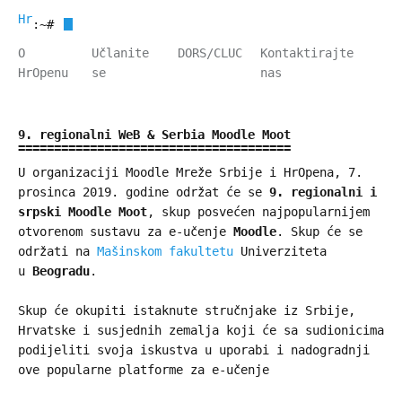
HrOpen
:~#
O
Učlanite
DORS/CLUC
Kontaktirajte
HrOpenu
se
nas
9. regionalni WeB & Serbia Moodle Moot
U organizaciji Moodle Mreže Srbije i HrOpena, 7.
prosinca 2019. godine održat će se
9. regionalni i
srpski Moodle Moot
, skup posvećen najpopularnijem
otvorenom sustavu za e-učenje
Moodle
. Skup će se
održati na
Mašinskom fakultetu
Univerziteta
u
Beogradu
.
Skup će okupiti istaknute stručnjake iz Srbije,
Hrvatske i susjednih zemalja koji će sa sudionicima
podijeliti svoja iskustva u uporabi i nadogradnji
ove popularne platforme za e-učenje