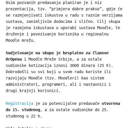
Osim pozvanih predavanja planiran je i niz
prezentacija, tzv. “primjera dobre prakse”, gdje će
se razmjenjivati iskustva u radu s raznim verzijama
sustava, zanimljivim dodacima i slično. Cilj skupa
je razmjena iskustava u uporabi sustava Moodle, te
druženje i povezivanje korisnika u regionalnu
Moodle mrežu.
Sudjelovanje na skupu je besplatno za članove
HrOpena
i Moodle Mreže Srbije, a za ostale
sudionike kotizacija iznosi 3000 dinara (25 €).
Dobrodošli su svi koji u svom radu koriste ili
razvijaju Moodle (tzv.
Moodleri
) kao sistem
administratori, programeri, ali i nastavnici i
drugi krajnji korisnici.
Registracija
je za potencijalne predavače
otvorena
do 15. studenog
, a za ostale sudionike do 25.
studenog u 22 h.