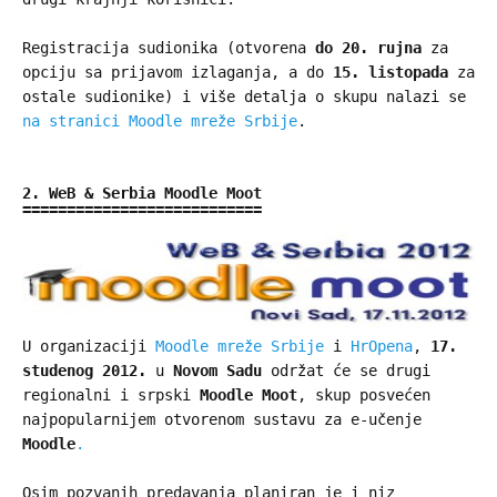
Registracija sudionika (otvorena
do 20. rujna
za
opciju sa prijavom izlaganja, a do
15. listopada
za
ostale sudionike) i više detalja o skupu nalazi se
na stranici Moodle mreže Srbije
.
2. WeB & Serbia Moodle Moot
U organizaciji
Moodle mreže Srbije
i
HrOpena
,
17.
studenog 2012.
u
Novom Sadu
održat će se drugi
regionalni i srpski
Moodle Moot
, skup posvećen
najpopularnijem otvorenom sustavu za e-učenje
Moodle
.
Osim pozvanih predavanja planiran je i niz