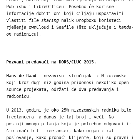
Publishu i LibreOfficeu. Posebno će korisne
informacije dobiti oni koji ciljaju uspostaviti
vlastiti
file sharing
nalik Dropboxu koristeći
rješenja ownCloud i Seafile (što uključuje i
hands-
on
radionicu).
Pozvani predavači na DORS/CLUC 2015.
Hans de Raad
– nezavisni stručnjak iz Nizozemske
koji kroz dugi niz godina pridonosi nekoliko open
source projekata, održati će dva predavanja i
radionicu.
U 2013. godini je oko 25% nizozemskih radnika bilo
freelancera, a danas je taj broj i veći. No,
postoji mnogo pitanja koja je potrebno odgovoriti:
što znači biti freelancer, kako organizirati
poslovanje, kako pronaći klijente, koji su pravni i