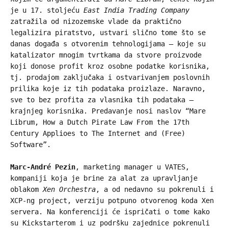
je u 17. stoljeću
East India Trading Company
zatražila od nizozemske vlade da praktično
legalizira piratstvo, ustvari slično tome što se
danas događa s otvorenim tehnologijama – koje su
katalizator mnogim tvrtkama da stvore proizvode
koji donose profit kroz osobne podatke korisnika,
tj. prodajom zaključaka i ostvarivanjem poslovnih
prilika koje iz tih podataka proizlaze. Naravno,
sve to bez profita za vlasnika tih podataka –
krajnjeg korisnika. Predavanje nosi naslov “Mare
Librum, How a Dutch Pirate Law From the 17th
Century Applioes to The Internet and (Free)
Software”.
Marc-André Pezin
, marketing manager u VATES,
kompaniji koja je brine za alat za upravljanje
oblakom
Xen Orchestra
, a od nedavno su pokrenuli i
XCP-ng project, verziju potpuno otvorenog koda Xen
servera. Na konferenciji će ispričati o tome kako
su Kickstarterom i uz podršku zajednice pokrenuli