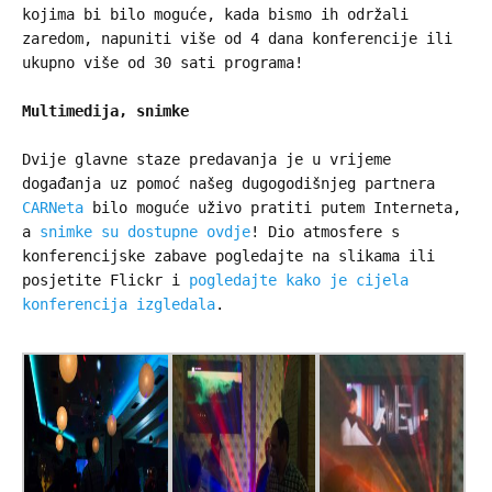
kojima bi bilo moguće, kada bismo ih održali
zaredom, napuniti više od 4 dana konferencije ili
ukupno više od 30 sati programa!
Multimedija, snimke
Dvije glavne staze predavanja je u vrijeme
događanja uz pomoć našeg dugogodišnjeg partnera
CARNeta
bilo moguće uživo pratiti putem Interneta,
a
snimke su dostupne ovdje
! Dio atmosfere s
konferencijske zabave pogledajte na slikama ili
posjetite Flickr i
pogledajte kako je cijela
konferencija izgledala
.