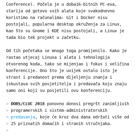
Conference). Počela je u doba16-bitnih PC-eva,
starija od gotovo svih alata koje svakodnevno
koristimo na računalima: Git i Docker nisu
postojali, popularna desktop okruženja za Linux,
kao što su Gnome i KDE nisu postojali, a Linux je
tada bio tek projekt u začetku.
Od tih početaka se mnogo toga promijenilo. Kako je
rastao utjecaj Linuxa i alata i tehnologija
otvorenog koda, tako se mijenjao i fokus i veličina
konferencije. Ono što je uvijek ostalo isto je
strast i predanost prema dijeljenju znanja i
iskustava svih posjetitelja i predavača koju znaju
samo oni koji su posjetili ovu konferenciju.
DORS/CLUC 2018
ponovno donosi pregršt zanimljivih
programerskih i sistem-administratorskih
predavanja
, koje će kroz dva dana održati više od
25 priznatih domaćih i stranih stručnjaka.