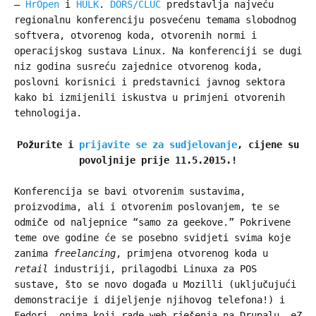
–
HrOpen
i
HULK
.
DORS/CLUC
predstavlja najveću
regionalnu konferenciju posvećenu temama slobodnog
softvera, otvorenog koda, otvorenih normi i
operacijskog sustava Linux. Na konferenciji se dugi
niz godina susreću zajednice otvorenog koda,
poslovni korisnici i predstavnici javnog sektora
kako bi izmijenili iskustva u primjeni otvorenih
tehnologija.
Požurite i
prijavite se za sudjelovanje
, cijene su
povoljnije prije 11.5.2015.!
Konferencija se bavi otvorenim sustavima,
proizvodima, ali i otvorenim poslovanjem, te se
odmiče od naljepnice “samo za geekove.” Pokrivene
teme ove godine će se posebno svidjeti svima koje
zanima
freelancing
, primjena otvorenog koda u
retail
industriji, prilagodbi Linuxa za POS
sustave, što se novo događa u Mozilli (uključujući
demonstracije i dijeljenje njihovog telefona!) i
Fedori, onima koji rade web rješenja na Drupalu, eZ