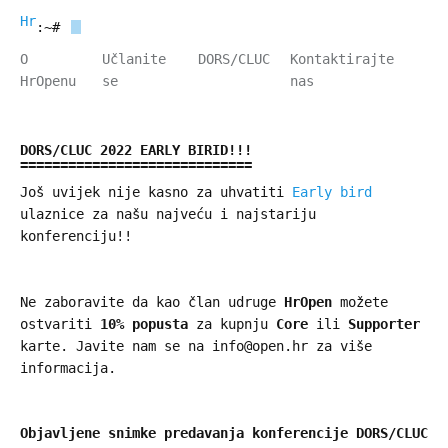
HrOpen
:~#
O
Učlanite
DORS/CLUC
Kontaktirajte
HrOpenu
se
nas
DORS/CLUC 2022 EARLY BIRID!!!
Još uvijek nije kasno za uhvatiti
Early bird
ulaznice za našu najveću i najstariju
konferenciju!!
Ne zaboravite da kao član udruge
HrOpen
možete
ostvariti
10% popusta
za kupnju
Core
ili
Supporter
karte. Javite nam se na info@open.hr za više
informacija.
Objavljene snimke predavanja konferencije DORS/CLUC