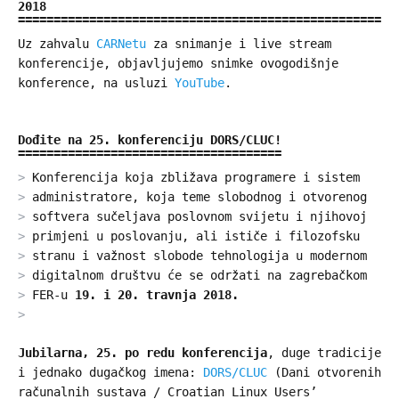
2018
Uz zahvalu
CARNetu
za snimanje i live stream
konferencije, objavljujemo snimke ovogodišnje
konference, na usluzi
YouTube
.
Dođite na 25. konferenciju DORS/CLUC!
Konferencija koja zbližava programere i sistem
administratore, koja teme slobodnog i otvorenog
softvera sučeljava poslovnom svijetu i njihovoj
primjeni u poslovanju, ali ističe i filozofsku
stranu i važnost slobode tehnologija u modernom
digitalnom društvu će se održati na zagrebačkom
FER-u
19. i 20. travnja 2018.
Jubilarna, 25. po redu konferencija
, duge tradicije
i jednako dugačkog imena:
DORS/CLUC
(Dani otvorenih
računalnih sustava / Croatian Linux Users’