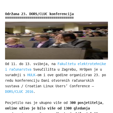
Održana 23. DORS/CLUC konferencija
Od 11. do 13. svibnja, na
Fakultetu elektrotehnike
i računarstva
Sveučilišta u Zagrebu, HrOpen je u
suradnji s
HULK
-om i ove godine organizirao 23. po
redu konferenciju Dani otvorenih računarskih
sustava / Croatian Linux Users’ Conference –
DORS/CLUC 2016
.
Posjetilo nas je ukupno više od
300 posjetitelja
,
online uživo je bilo više od 1300 gledanja