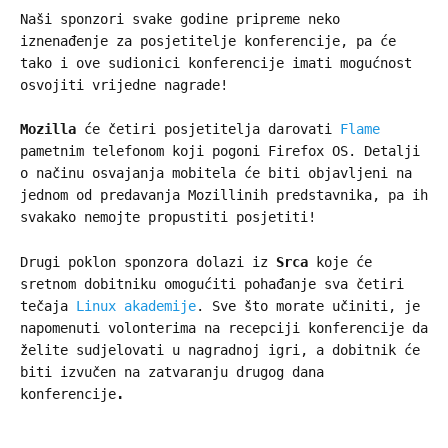
Naši sponzori svake godine pripreme neko
iznenađenje za posjetitelje konferencije, pa će
tako i ove sudionici konferencije imati mogućnost
osvojiti vrijedne nagrade!
Mozilla
će četiri posjetitelja darovati
Flame
pametnim telefonom koji pogoni Firefox OS. Detalji
o načinu osvajanja mobitela će biti objavljeni na
jednom od predavanja Mozillinih predstavnika, pa ih
svakako nemojte propustiti posjetiti!
Drugi poklon sponzora dolazi iz
Srca
koje će
sretnom dobitniku omogućiti pohađanje sva četiri
tečaja
Linux akademije
. Sve što morate učiniti, je
napomenuti volonterima na recepciji konferencije da
želite sudjelovati u nagradnoj igri, a dobitnik će
biti izvučen na zatvaranju drugog dana
konferencije
.