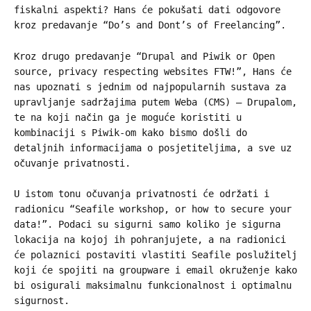
fiskalni aspekti? Hans će pokušati dati odgovore
kroz predavanje “Do’s and Dont’s of Freelancing”.
Kroz drugo predavanje “Drupal and Piwik or Open
source, privacy respecting websites FTW!”, Hans će
nas upoznati s jednim od najpopularnih sustava za
upravljanje sadržajima putem Weba (CMS) – Drupalom,
te na koji način ga je moguće koristiti u
kombinaciji s Piwik-om kako bismo došli do
detaljnih informacijama o posjetiteljima, a sve uz
očuvanje privatnosti.
U istom tonu očuvanja privatnosti će održati i
radionicu “Seafile workshop, or how to secure your
data!”. Podaci su sigurni samo koliko je sigurna
lokacija na kojoj ih pohranjujete, a na radionici
će polaznici postaviti vlastiti Seafile poslužitelj
koji će spojiti na groupware i email okruženje kako
bi osigurali maksimalnu funkcionalnost i optimalnu
sigurnost.