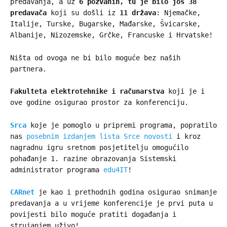
predavanja, a uz
6 pozvanih, tu je bilo još 38
predavača
koji su došli iz
11 država
: Njemačke,
Italije, Turske, Bugarske, Mađarske, Švicarske,
Albanije, Nizozemske, Grčke, Francuske i Hrvatske!
Ništa od ovoga ne bi bilo moguće bez naših
partnera.
Fakulteta elektrotehnike i računarstva
koji je i
ove godine osigurao prostor za konferenciju.
Srca
koje je pomoglo u pripremi programa, popratilo
nas
posebnim izdanjem lista Srce novosti
i kroz
nagradnu igru sretnom posjetitelju omogućilo
pohađanje 1. razine obrazovanja Sistemski
administrator programa
edu4IT
!
CARnet
je kao i prethodnih godina osigurao snimanje
predavanja a u vrijeme konferencije je prvi puta u
povijesti bilo moguće pratiti događanja i
strujanjem uživo!