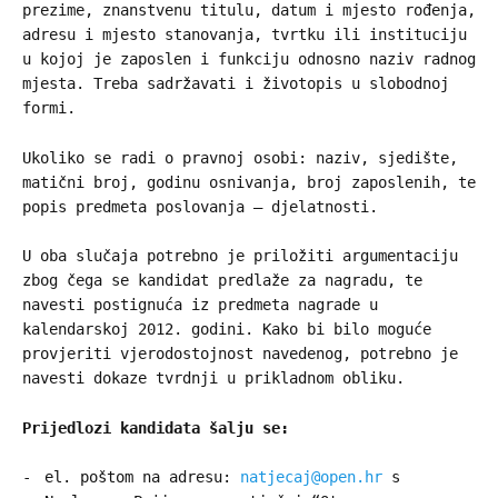
prezime, znanstvenu titulu, datum i mjesto rođenja,
adresu i mjesto stanovanja, tvrtku ili instituciju
u kojoj je zaposlen i funkciju odnosno naziv radnog
mjesta. Treba sadržavati i životopis u slobodnoj
formi.
Ukoliko se radi o pravnoj osobi: naziv, sjedište,
matični broj, godinu osnivanja, broj zaposlenih, te
popis predmeta poslovanja – djelatnosti.
U oba slučaja potrebno je priložiti argumentaciju
zbog čega se kandidat predlaže za nagradu, te
navesti postignuća iz predmeta nagrade u
kalendarskoj 2012. godini. Kako bi bilo moguće
provjeriti vjerodostojnost navedenog, potrebno je
navesti dokaze tvrdnji u prikladnom obliku.
Prijedlozi kandidata šalju se:
el. poštom na adresu:
natjecaj@open.hr
s