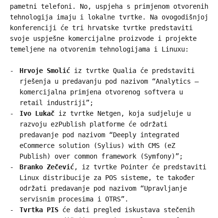
pametni telefoni. No, uspjeha s primjenom otvorenih
tehnologija imaju i lokalne tvrtke. Na ovogodišnjoj
konferenciji će tri hrvatske tvrtke predstaviti
svoje uspješne komercijalne proizvode i projekte
temeljene na otvorenim tehnologijama i Linuxu:
Hrvoje Smolić
iz tvrtke Qualia će predstaviti
rješenja u predavanju pod nazivom “Analytics –
komercijalna primjena otvorenog softvera u
retail industriji”;
Ivo Lukač
iz tvrtke Netgen, koja sudjeluje u
razvoju ezPublish platforme će održati
predavanje pod nazivom “Deeply integrated
eCommerce solution (Sylius) with CMS (eZ
Publish) over common framework (Symfony)”;
Branko Zečević
, iz tvrtke Pointer će predstaviti
Linux distribucije za POS sisteme, te također
održati predavanje pod nazivom “Upravljanje
servisnim procesima i OTRS”.
Tvrtka PIS
će dati pregled iskustava stečenih