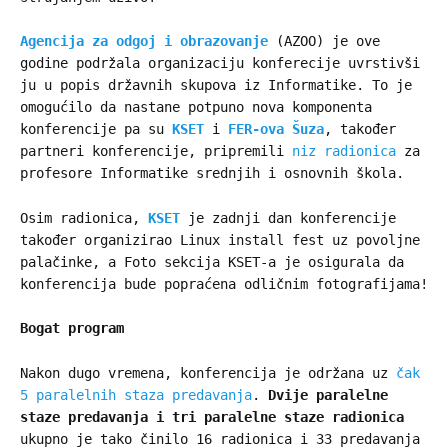
Agencija za odgoj i obrazovanje
(AZOO) je ove
godine podržala organizaciju konferecije uvrstivši
ju u popis državnih skupova iz Informatike. To je
omogućilo da nastane potpuno nova komponenta
konferencije pa su
KSET
i
FER-ova Šuza
, također
partneri konferencije, pripremili
niz radionica
za
profesore Informatike srednjih i osnovnih škola.
Osim radionica,
KSET
je zadnji dan konferencije
također organizirao Linux install fest uz povoljne
palačinke, a Foto sekcija KSET-a je osigurala da
konferencija bude popraćena odličnim fotografijama!
Bogat program
Nakon dugo vremena, konferencija je održana uz
čak
5 paralelnih staza predavanja
.
Dvije paralelne
staze predavanja i tri paralelne staze radionica
ukupno je tako činilo 16 radionica i 33 predavanja