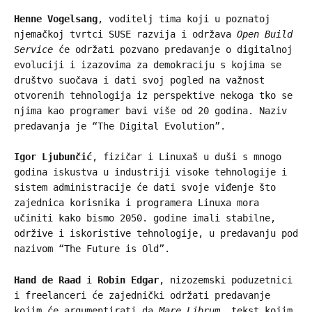
Henne Vogelsang
, voditelj tima koji u poznatoj
njemačkoj tvrtci SUSE razvija i održava
Open Build
Service
će održati pozvano predavanje o digitalnoj
evoluciji i izazovima za demokraciju s kojima se
društvo suočava i dati svoj pogled na važnost
otvorenih tehnologija iz perspektive nekoga tko se
njima kao programer bavi više od 20 godina. Naziv
predavanja je “The Digital Evolution”.
Igor Ljubunčić
, fizičar i Linuxaš u duši s mnogo
godina iskustva u industriji visoke tehnologije i
sistem administracije će dati svoje viđenje što
zajednica korisnika i programera Linuxa mora
učiniti kako bismo 2050. godine imali stabilne,
održive i iskoristive tehnologije, u predavanju pod
nazivom “The Future is Old”.
Hand de Raad
i
Robin Edgar
, nizozemski poduzetnici
i freelanceri će zajednički održati predavanje
kojim će argumentirati da
Mare Librum
, tekst kojim