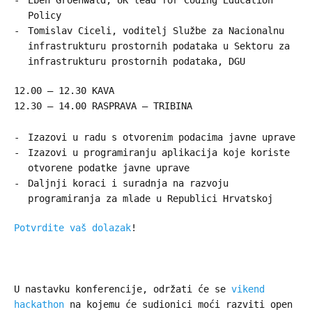
Eben Groenwald, UK lead for Coding Education
Policy
Tomislav Ciceli, voditelj Službe za Nacionalnu
infrastrukturu prostornih podataka u Sektoru za
infrastrukturu prostornih podataka, DGU
12.00 – 12.30 KAVA
12.30 – 14.00 RASPRAVA – TRIBINA
Izazovi u radu s otvorenim podacima javne uprave
Izazovi u programiranju aplikacija koje koriste
otvorene podatke javne uprave
Daljnji koraci i suradnja na razvoju
programiranja za mlade u Republici Hrvatskoj
Potvrdite vaš dolazak
!
U nastavku konferencije, održati će se
vikend
hackathon
na kojemu će sudionici moći razviti open