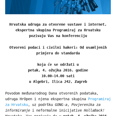
Hrvatska udruga za otvorene sustave i internet,
ekspertna skupina Programiraj za Hrvatsku
pozivaju Vas na konferenciju
Otvoreni podaci i civilni hakeri: Od usamljenih
primjera do standarda
koja će se održati u
petak, 4. ožujka 2016. godine
10.00-14.00 sati
u Algebri, Ilica 242, Zagreb
Povodom međunarodnog Dana otvorenih podataka,
udruga HrOpen i njena ekspertna skupina
Programiraj
za Hrvatsku
, uz podršku
GONG-a
,
Povjerenika za
informiranje
i neformalne inicijative
HollaBack!
Hrvatska
, Vas pozivaju da u
petak, 4. ožujka 2016.