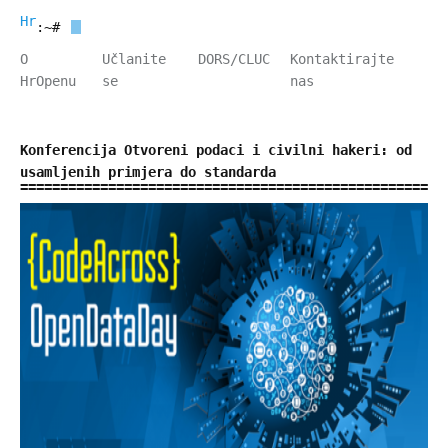
HrOpen
:~#
O
Učlanite
DORS/CLUC
Kontaktirajte
HrOpenu
se
nas
Konferencija Otvoreni podaci i civilni hakeri: od
usamljenih primjera do standarda