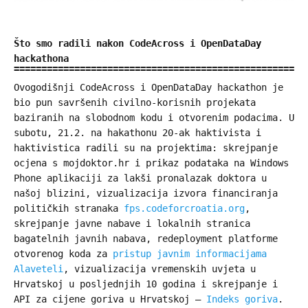
Što smo radili nakon CodeAcross i OpenDataDay
hackathona
Ovogodišnji CodeAcross i OpenDataDay hackathon je
bio pun savršenih civilno-korisnih projekata
baziranih na slobodnom kodu i otvorenim podacima. U
subotu, 21.2. na hakathonu 20-ak haktivista i
haktivistica radili su na projektima: skrejpanje
ocjena s mojdoktor.hr i prikaz podataka na Windows
Phone aplikaciji za lakši pronalazak doktora u
našoj blizini, vizualizacija izvora financiranja
političkih stranaka
fps.codeforcroatia.org
,
skrejpanje javne nabave i lokalnih stranica
bagatelnih javnih nabava, redeployment platforme
otvorenog koda za
pristup javnim informacijama
Alaveteli
, vizualizacija vremenskih uvjeta u
Hrvatskoj u posljednjih 10 godina i skrejpanje i
API za cijene goriva u Hrvatskoj –
Indeks goriva
.