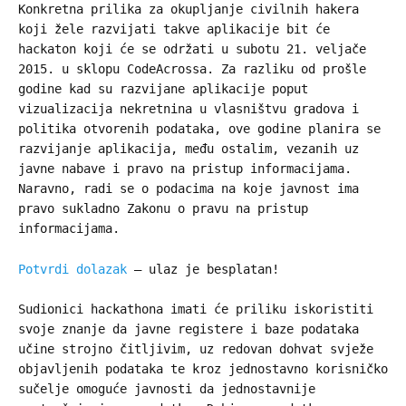
Konkretna prilika za okupljanje civilnih hakera
koji žele razvijati takve aplikacije bit će
hackaton koji će se održati u subotu 21. veljače
2015. u sklopu CodeAcrossa. Za razliku od prošle
godine kad su razvijane aplikacije poput
vizualizacija nekretnina u vlasništvu gradova i
politika otvorenih podataka, ove godine planira se
razvijanje aplikacija, među ostalim, vezanih uz
javne nabave i pravo na pristup informacijama.
Naravno, radi se o podacima na koje javnost ima
pravo sukladno Zakonu o pravu na pristup
informacijama.
Potvrdi dolazak
– ulaz je besplatan!
Sudionici hackathona imati će priliku iskoristiti
svoje znanje da javne registere i baze podataka
učine strojno čitljivim, uz redovan dohvat svježe
objavljenih podataka te kroz jednostavno korisničko
sučelje omoguće javnosti da jednostavnije