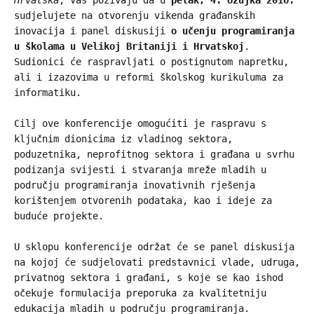
sudjelujete na otvorenju vikenda građanskih
inovacija i panel diskusiji
o učenju programiranja
u školama u Velikoj Britaniji i Hrvatskoj
.
Sudionici će raspravljati o postignutom napretku,
ali i izazovima u reformi školskog kurikuluma za
informatiku.
Cilj ove konferencije omogućiti je raspravu s
ključnim dionicima iz vladinog sektora,
poduzetnika, neprofitnog sektora i građana u svrhu
podizanja svijesti i stvaranja mreže mladih u
području programiranja inovativnih rješenja
korištenjem otvorenih podataka, kao i ideje za
buduće projekte.
U sklopu konferencije održat će se panel diskusija
na kojoj će sudjelovati predstavnici vlade, udruga,
privatnog sektora i građani, s koje se kao ishod
očekuje formulacija preporuka za kvalitetniju
edukacija mladih u području programiranja.