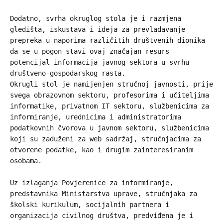
Dodatno, svrha okruglog stola je i razmjena
gledišta, iskustava i ideja za prevladavanje
prepreka u naporima različitih društvenih dionika
da se u pogon stavi ovaj značajan resurs –
potencijal informacija javnog sektora u svrhu
društveno-gospodarskog rasta.
Okrugli stol je namijenjen stručnoj javnosti, prije
svega obrazovnom sektoru, profesorima i učiteljima
informatike, privatnom IT sektoru, službenicima za
informiranje, urednicima i administratorima
podatkovnih čvorova u javnom sektoru, službenicima
koji su zaduženi za web sadržaj, stručnjacima za
otvorene podatke, kao i drugim zainteresiranim
osobama.
Uz izlaganja Povjerenice za informiranje,
predstavnika Ministarstva uprave, stručnjaka za
školski kurikulum, socijalnih partnera i
organizacija civilnog društva, predviđena je i