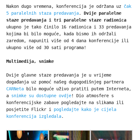
Nakon dugo vremena, konferencija je održana uz
čak
5 paralelnih staza predavanja
.
Dvije paralelne
staze predavanja i tri paralelne staze radionica
ukupno je tako činilo 16 radionica i 33 predavanja
kojima bi bilo moguće, kada bismo ih održali
zaredom, napuniti više od 4 dana konferencije ili
ukupno više od 30 sati programa!
Multimedija, snimke
Dvije glavne staze predavanja je u vrijeme
događanja uz pomoć našeg dugogodišnjeg partnera
CARNeta
bilo moguće uživo pratiti putem Interneta,
a
snimke su dostupne ovdje
! Dio atmosfere s
konferencijske zabave pogledajte na slikama ili
posjetite Flickr i
pogledajte kako je cijela
konferencija izgledala
.