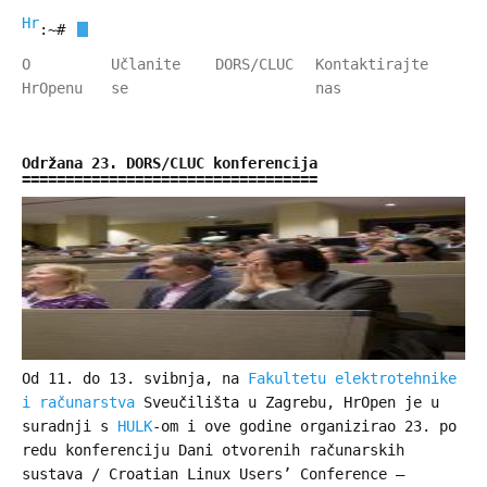
HrOpen
:~#
O
Učlanite
DORS/CLUC
Kontaktirajte
HrOpenu
se
nas
Održana 23. DORS/CLUC konferencija
Od 11. do 13. svibnja, na
Fakultetu elektrotehnike
i računarstva
Sveučilišta u Zagrebu, HrOpen je u
suradnji s
HULK
-om i ove godine organizirao 23. po
redu konferenciju Dani otvorenih računarskih
sustava / Croatian Linux Users’ Conference –