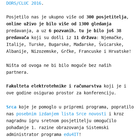
DORS/CLUC 2016
.
Posjetilo nas je ukupno više od
300 posjetitelja
,
online uživo je bilo više od 1300 gledanja
predavanja, a uz
6 pozvanih, tu je bilo još 38
predavača
koji su došli iz
11 država
: Njemačke,
Italije, Turske, Bugarske, Mađarske, Švicarske,
Albanije, Nizozemske, Grčke, Francuske i Hrvatske!
Ništa od ovoga ne bi bilo moguće bez naših
partnera.
Fakulteta elektrotehnike i računarstva
koji je i
ove godine osigurao prostor za konferenciju.
Srca
koje je pomoglo u pripremi programa, popratilo
nas
posebnim izdanjem lista Srce novosti
i kroz
nagradnu igru sretnom posjetitelju omogućilo
pohađanje 1. razine obrazovanja Sistemski
administrator programa
edu4IT
!