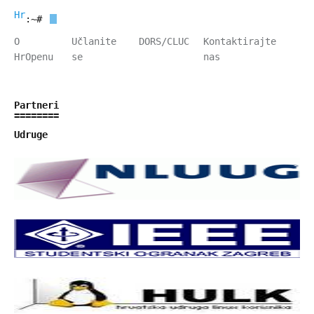
HrOpen
:~#
O
Učlanite
DORS/CLUC
Kontaktirajte
HrOpenu
se
nas
Partneri
Udruge