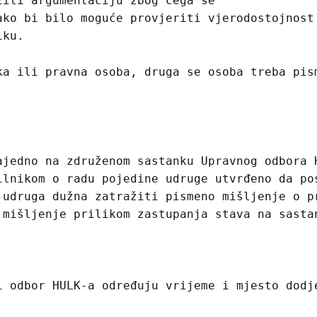
žiti argumentaciju zbog čega se
ako bi bilo moguće provjeriti vjerodostojnost
iku.
ka ili pravna osoba, druga se osoba treba pis
ajedno na združenom sastanku Upravnog odbora 
ilnikom o radu pojedine udruge utvrđeno da po
 udruga dužna zatražiti pismeno mišljenje o p
 mišljenje prilikom zastupanja stava na sasta
i odbor HULK-a određuju vrijeme i mjesto dodj