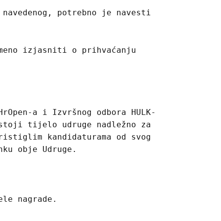
 navedenog, potrebno je navesti
meno izjasniti o prihvaćanju
HrOpen-a i Izvršnog odbora HULK-
stoji tijelo udruge nadležno za
ristiglim kandidaturama od svog
nku obje Udruge.
ele nagrade.