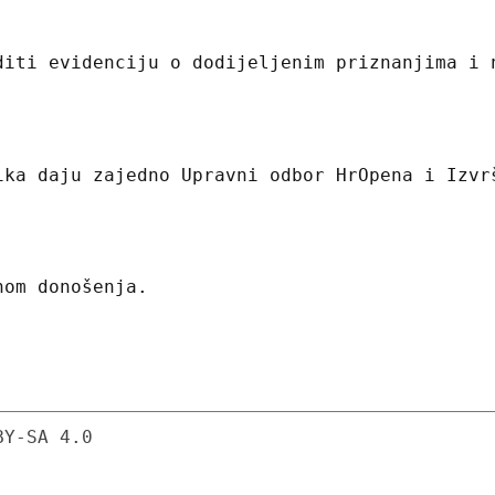
diti evidenciju o dodijeljenim priznanjima i 
ika daju zajedno Upravni odbor HrOpena i Izvr
nom donošenja.
BY-SA 4.0