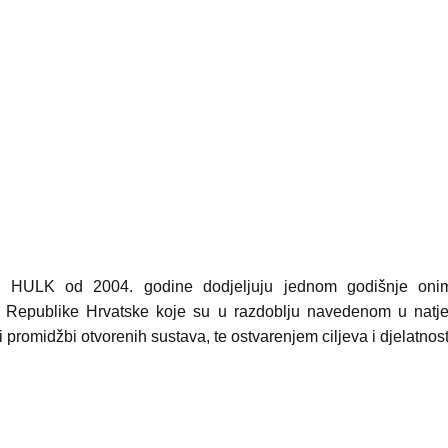
i HULK od 2004. godine dodjeljuju jednom godišnje oni
 iz Republike Hrvatske koje su u razdoblju navedenom u natječ
li promidžbi otvorenih sustava, te ostvarenjem ciljeva i djelatnos