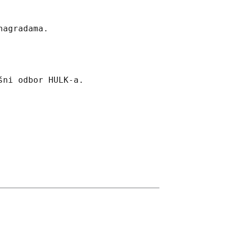
nagradama.
šni odbor HULK-a.