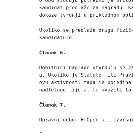
U oba slučaja potrebno je prilo
kandidat predlaže za nagradu. K
dokaze tvrdnji u prikladnom obl
Ukoliko se predlaže druga fizič
kandidature.
Članak 6.
Dobitnici nagrade utvrđuju se z
a. Ukoliko je Statutom ili Prav
ovu aktivnost, tada je pojedina
nadležnog tijela, te uvažiti to
Članak 7.
Upravni odbor HrOpen-a i izvršn