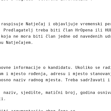
 raspisuje Natječaj i objavljuje vremenski pe
. Predlagatelj treba biti član HrOpena ili HU
 koja ne mora biti član jedne od navedenih ud
nu Natječajem.
novne informacije o kandidatu. Ukoliko se rad
um i mjesto rođenja, adresu i mjesto stanovan
nosno naziv radnog mjesta. Treba sadržavati i
: naziv, sjedište, matični broj, godina osniv
ti.