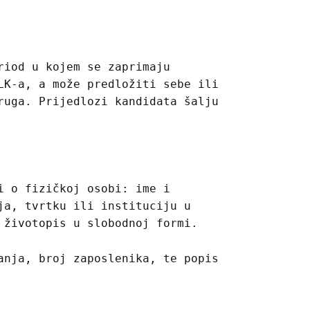
riod u kojem se zaprimaju
LK-a, a može predložiti sebe ili
ruga. Prijedlozi kandidata šalju
i o fizičkoj osobi: ime i
ja, tvrtku ili instituciju u
 životopis u slobodnoj formi.
anja, broj zaposlenika, te popis