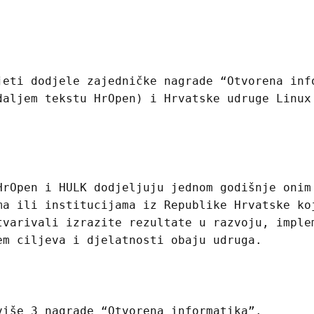
jeti dodjele zajedničke nagrade “Otvorena inf
daljem tekstu HrOpen) i Hrvatske udruge Linux
HrOpen i HULK dodjeljuju jednom godišnje onim
ma ili institucijama iz Republike Hrvatske ko
tvarivali izrazite rezultate u razvoju, imple
em ciljeva i djelatnosti obaju udruga.
više 3 nagrade “Otvorena informatika”.