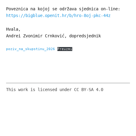
Poveznica na kojoj se održava sjednica on-line:
https://bigblue.openit.hr/b/hro-8oj-pkc-44z
Hvala,
Andrei Zvonimir Crnković, dopredsjednik
poziv_na_skupstinu_2026
Preuzmi
This work is licensed under CC BY-SA 4.0