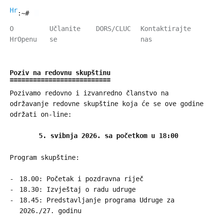
HrOpen
:~#
O
Učlanite
DORS/CLUC
Kontaktirajte
HrOpenu
se
nas
Poziv na redovnu skupštinu
Pozivamo redovno i izvanredno članstvo na
održavanje redovne skupštine koja će se ove godine
održati on-line:
5. svibnja 2026. sa početkom u 18:00
Program skupštine:
18.00: Početak i pozdravna riječ
18.30: Izvještaj o radu udruge
18.45: Predstavljanje programa Udruge za
2026./27. godinu