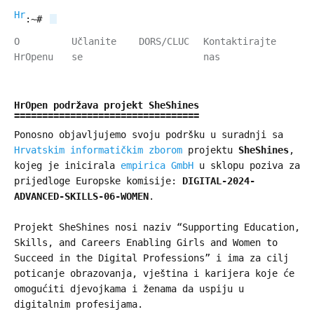
HrOpen
:~#
O
Učlanite
DORS/CLUC
Kontaktirajte
HrOpenu
se
nas
HrOpen podržava projekt SheShines
Ponosno objavljujemo svoju podršku u suradnji sa
Hrvatskim informatičkim zborom
projektu
SheShines
,
kojeg je inicirala
empirica GmbH
u sklopu poziva za
prijedloge Europske komisije:
DIGITAL-2024-
ADVANCED-SKILLS-06-WOMEN
.
Projekt SheShines nosi naziv “Supporting Education,
Skills, and Careers Enabling Girls and Women to
Succeed in the Digital Professions” i ima za cilj
poticanje obrazovanja, vještina i karijera koje će
omogućiti djevojkama i ženama da uspiju u
digitalnim profesijama.