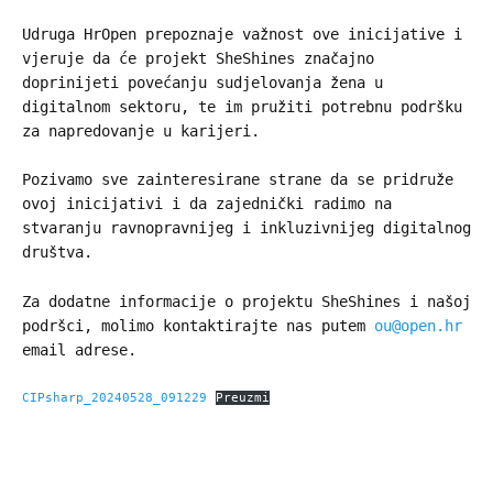
Udruga HrOpen prepoznaje važnost ove inicijative i
vjeruje da će projekt SheShines značajno
doprinijeti povećanju sudjelovanja žena u
digitalnom sektoru, te im pružiti potrebnu podršku
za napredovanje u karijeri.
Pozivamo sve zainteresirane strane da se pridruže
ovoj inicijativi i da zajednički radimo na
stvaranju ravnopravnijeg i inkluzivnijeg digitalnog
društva.
Za dodatne informacije o projektu SheShines i našoj
podršci, molimo kontaktirajte nas putem
ou@open.hr
email adrese.
CIPsharp_20240528_091229
Preuzmi