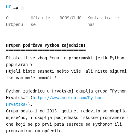
HrOpen
:~#
O
Učlanite
DORS/CLUC
Kontaktirajte
HrOpenu
se
nas
HrOpen podržava Python zajednicu!
Pitate li se zbog čega je programski jezik Python
popularan ?
Htjeli biste saznati nešto više, ali niste sigurni
tko vam može pomoći ?
Python zajednicu u Hrvatskoj okuplja grupa “Python
Hrvatska” (
https://www.meetup.com/Python-
Hrvatska/
).
Grupa postoji od 2013. godine, redovito se okuplja
mjesečno, i okuplja podjednako iskusne programere i
one koji se po prvi puta susreću sa Pythonom ili
programiranjem općenito.