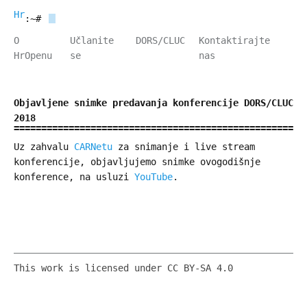
HrOpen
:~#
O
Učlanite
DORS/CLUC
Kontaktirajte
HrOpenu
se
nas
Objavljene snimke predavanja konferencije DORS/CLUC
2018
Uz zahvalu
CARNetu
za snimanje i live stream
konferencije, objavljujemo snimke ovogodišnje
konference, na usluzi
YouTube
.
This work is licensed under CC BY-SA 4.0