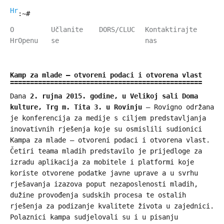
HrOpen
:~#
O
Učlanite
DORS/CLUC
Kontaktirajte
HrOpenu
se
nas
Kamp za mlade – otvoreni podaci i otvorena vlast
Dana
2. rujna 2015. godine, u Velikoj sali Doma
kulture, Trg m. Tita 3. u Rovinju
– Rovigno održana
je konferencija za medije s ciljem predstavljanja
inovativnih rješenja koje su osmislili sudionici
Kampa za mlade – otvoreni podaci i otvorena vlast.
Četiri teama mladih predstavilo je prijedloge za
izradu aplikacija za mobitele i platformi koje
koriste otvorene podatke javne uprave a u svrhu
rješavanja izazova poput nezaposlenosti mladih,
dužine provođenja sudskih procesa te ostalih
rješenja za podizanje kvalitete života u zajednici.
Polaznici kampa sudjelovali su i u pisanju