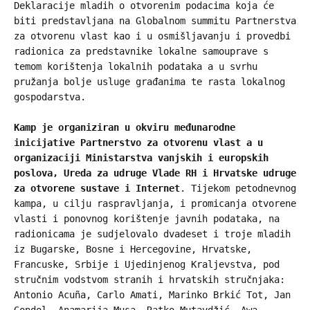
Deklaracije mladih o otvorenim podacima koja će
biti predstavljana na Globalnom summitu Partnerstva
za otvorenu vlast kao i u osmišljavanju i provedbi
radionica za predstavnike lokalne samouprave s
temom korištenja lokalnih podataka a u svrhu
pružanja bolje usluge građanima te rasta lokalnog
gospodarstva.
Kamp je organiziran u okviru međunarodne
inicijative Partnerstvo za otvorenu vlast a u
organizaciji Ministarstva vanjskih i europskih
poslova, Ureda za udruge Vlade RH i Hrvatske udruge
za otvorene sustave i Internet
. Tijekom petodnevnog
kampa, u cilju raspravljanja, i promicanja otvorene
vlasti i ponovnog korištenje javnih podataka, na
radionicama je sudjelovalo dvadeset i troje mladih
iz Bugarske, Bosne i Hercegovine, Hrvatske,
Francuske, Srbije i Ujedinjenog Kraljevstva, pod
stručnim vodstvom stranih i hrvatskih stručnjaka:
Antonio Acuña, Carlo Amati, Marinko Brkić Tot, Jan