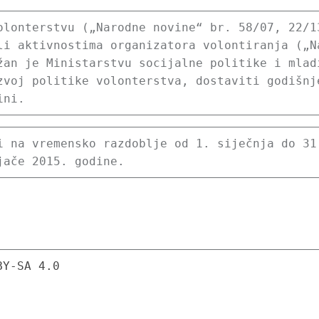
olonterstvu („Narodne novine“ br. 58/07, 22/1
li aktivnostima organizatora volontiranja („N
žan je Ministarstvu socijalne politike i mladi
zvoj politike volonterstva, dostaviti godišnje
ini.
i na vremensko razdoblje od 1. siječnja do 31.
jače 2015. godine.
BY-SA 4.0