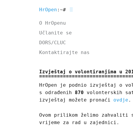
HrOpen
:~#
O HrOpenu
Učlanite se
DORS/CLUC
Kontaktirajte nas
Izvještaj o volontiranjima u 20
HrOpen je podnio izvještaj o vo
s odrađenih
870
volonterskih sat
izvještaj možete pronaći
ovdje
.
Ovom prilikom želimo zahvaliti 
vrijeme za rad u zajednici.