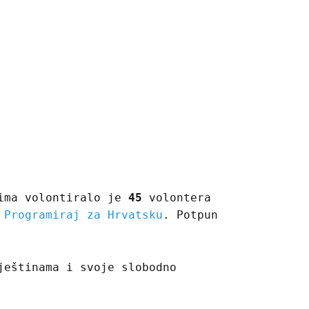
tima volontiralo je
45
volontera
e
Programiraj za Hrvatsku
. Potpun
ještinama i svoje slobodno